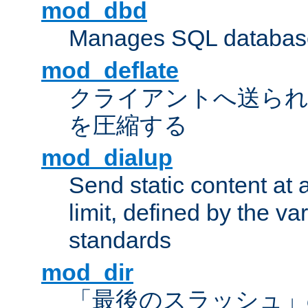
mod_dbd
Manages SQL database
mod_deflate
クライアントへ送ら
を圧縮する
mod_dialup
Send static content at 
limit, defined by the v
standards
mod_dir
「最後のスラッシュ」