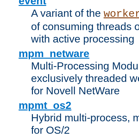
event
A variant of the
worke
of consuming threads o
with active processing
mpm_netware
Multi-Processing Modu
exclusively threaded w
for Novell NetWare
mpmt_os2
Hybrid multi-process,
for OS/2