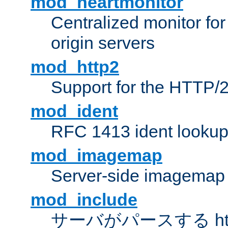
mod_heartmonitor
Centralized monitor fo
origin servers
mod_http2
Support for the HTTP/2
mod_ident
RFC 1413 ident looku
mod_imagemap
Server-side imagemap
mod_include
サーバがパースする ht