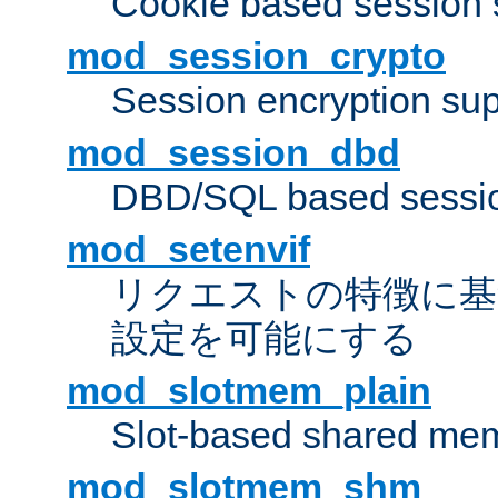
Cookie based session 
mod_session_crypto
Session encryption sup
mod_session_dbd
DBD/SQL based sessio
mod_setenvif
リクエストの特徴に基
設定を可能にする
mod_slotmem_plain
Slot-based shared mem
mod_slotmem_shm