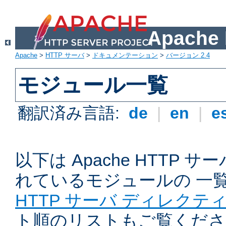
Apach
Apache
>
HTTP サーバ
>
ドキュメンテーション
>
バージョン 2.4
モジュール一覧
翻訳済み言語:
de
|
en
|
e
以下は Apache HTTP
れているモジュールの 一
HTTP サーバ ディレクテ
ト順のリストもご覧くださ