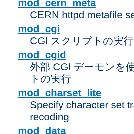
mod_cern_meta
CERN httpd metafile s
mod_cgi
CGI スクリプトの実行
mod_cgid
外部 CGI デーモンを使
トの実行
mod_charset_lite
Specify character set tr
recoding
mod_data