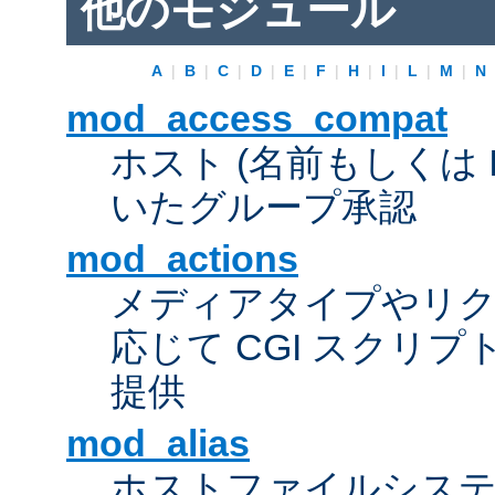
他のモジュール
A
|
B
|
C
|
D
|
E
|
F
|
H
|
I
|
L
|
M
|
N
mod_access_compat
ホスト (名前もしくは 
いたグループ承認
mod_actions
メディアタイプやリ
応じて CGI スクリ
提供
mod_alias
ホストファイルシス