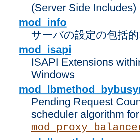
(Server Side Includes)
mod_info
サーバの設定の包括的
mod_isapi
ISAPI Extensions withi
Windows
mod_lbmethod_bybusy
Pending Request Count
scheduler algorithm for
mod_proxy_balance