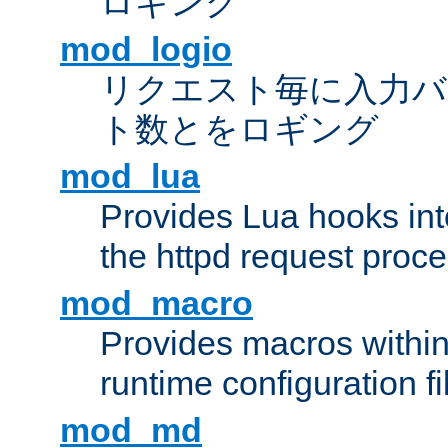
ロギング
mod_logio
リクエスト毎に入力バ
ト数とをロギング
mod_lua
Provides Lua hooks into
the httpd request proc
mod_macro
Provides macros withi
runtime configuration fi
mod_md