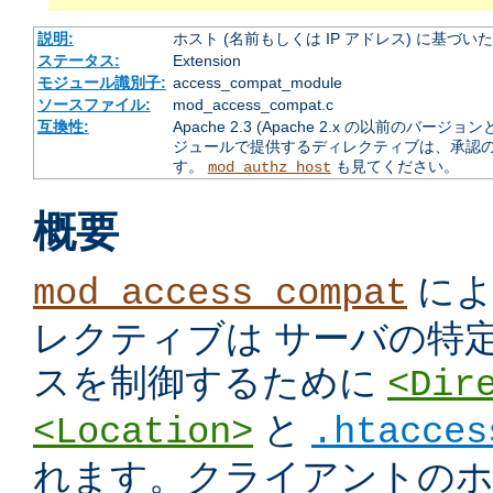
説明:
ホスト (名前もしくは IP アドレス) に基づ
ステータス:
Extension
モジュール識別子:
access_compat_module
ソースファイル:
mod_access_compat.c
互換性:
Apache 2.3 (Apache 2.x の以前の
ジュールで提供するディレクティブは、承認
す。
も見てください。
mod_authz_host
概要
によ
mod_access_compat
レクティブは サーバの特
スを制御するために
<Dir
と
<Location>
.htacces
れます。クライアントのホス