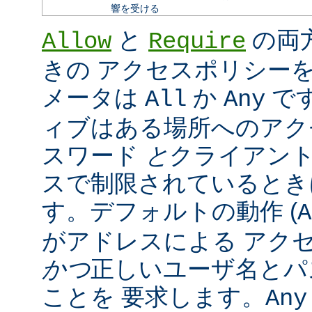
響を受ける
と
の両
Allow
Require
きの アクセスポリシー
メータは
か
で
All
Any
ィブはある場所へのアク
スワード
と
クライアン
スで制限されているとき
す。デフォルトの動作 (
A
がアドレスによる アク
かつ
正しいユーザ名とパ
ことを 要求します。
Any