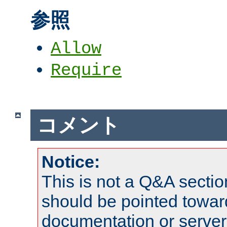
参照
Allow
Require
コメント
Notice:
This is not a Q&A sect
should be pointed towar
documentation or serve