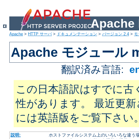
Apach
Apache
>
HTTP サーバ
>
ドキュメンテーション
>
バージョン 2.4
>
モ
Apache モジュール mo
翻訳済み言語:
e
この日本語訳はすでに古
性があります。 最近更
には英語版をご覧下さい
説明:
ホストファイルシステム上のいろいろな違う場