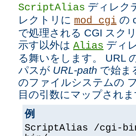
ディレク
ScriptAlias
レクトリに
の c
mod_cgi
で処理される CGI ス
示す以外は
ディレ
Alias
る舞いをします。 URL の
パスが
URL-path
で始ま
のファイルシステムの 
目の引数にマップされま
例
ScriptAlias /cgi-bi