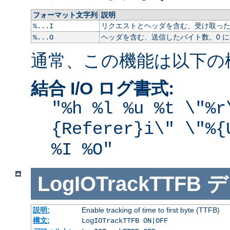
フォーマット文字列
説明
リクエストとヘッダを含む、受け取ったバ
%...I
ヘッダを含む、送信したバイト数。0 
%...O
通常、この機能は以下の
結合 I/O ログ書式:
"%h %l %u %t \"%r
{Referer}i\" \"%{
%I %O"
LogIOTrackTTFB
デ
説明:
Enable tracking of time to first byte (TTFB)
構文:
LogIOTrackTTFB ON|OFF