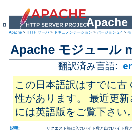
Apach
Apache
>
HTTP サーバ
>
ドキュメンテーション
>
バージョン 2.4
>
モ
Apache モジュール mo
翻訳済み言語:
e
この日本語訳はすでに古
性があります。 最近更
には英語版をご覧下さい
説明:
リクエスト毎に入力バイト数と出力バイト数