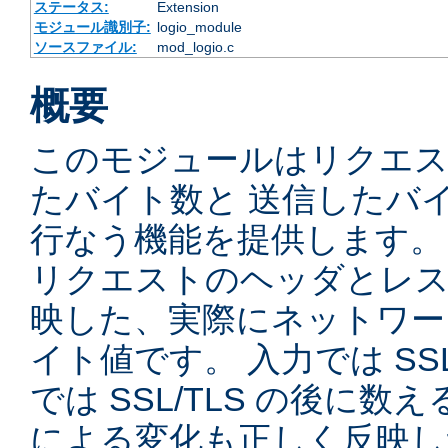
ステータス:
Extension
モジュール識別子:
logio_module
ソースファイル:
mod_logio.c
概要
このモジュールはリクエ
たバイト数と 送信したバ
行なう機能を提供します。
リクエストのヘッダとレス
映した、実際にネットワー
イト値です。 入力では SSL
では SSL/TLS の後に数
による変化も正しく反映し