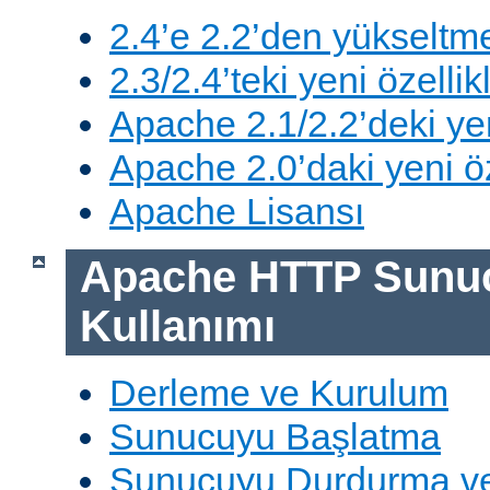
2.4’e 2.2’den yükseltm
2.3/2.4’teki yeni özellik
Apache 2.1/2.2’deki yen
Apache 2.0’daki yeni öz
Apache Lisansı
Apache HTTP Sunu
Kullanımı
Derleme ve Kurulum
Sunucuyu Başlatma
Sunucuyu Durdurma ve