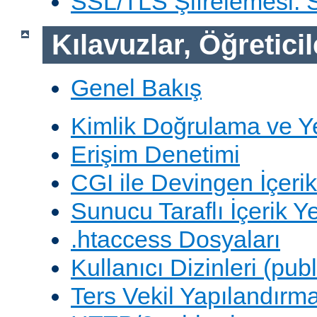
SSL/TLS Şifrelemesi:
Kılavuzlar, Öğreticil
Genel Bakış
Kimlik Doğrulama ve Y
Erişim Denetimi
CGI ile Devingen İçerik
Sunucu Taraflı İçerik Y
.htaccess Dosyaları
Kullanıcı Dizinleri (pub
Ters Vekil Yapılandırm