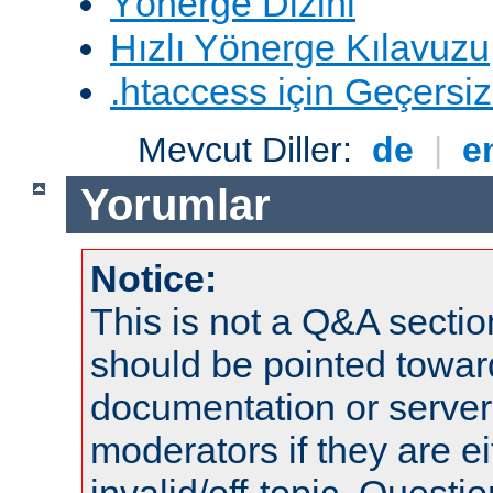
Yönerge Dizini
Hızlı Yönerge Kılavuzu
.htaccess için Geçersizl
Mevcut Diller:
de
|
e
Yorumlar
Notice:
This is not a Q&A sect
should be pointed towar
documentation or serve
moderators if they are 