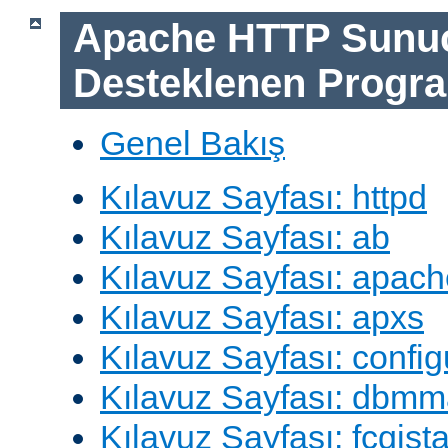
Apache HTTP Sunu
Desteklenen Progra
Genel Bakış
Kılavuz Sayfası: httpd
Kılavuz Sayfası: ab
Kılavuz Sayfası: apach
Kılavuz Sayfası: apxs
Kılavuz Sayfası: config
Kılavuz Sayfası: dbm
Kılavuz Sayfası: fcgista