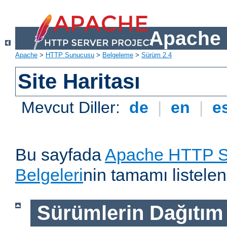
Apache 
Apache
>
HTTP Sunucusu
>
Belgeleme
>
Sürüm 2.4
Site Haritası
Mevcut Diller:
de
|
en
|
e
Bu sayfada
Apache HTTP S
Belgeleri
nin tamamı listelen
Sürümlerin Dağıtım B