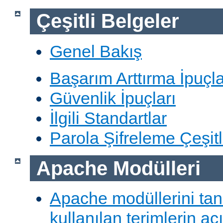
Çeşitli Belgeler
Genel Bakış
Başarım Arttırma İpuçla
Güvenlik İpuçları
İlgili Standartlar
Parola Şifreleme Çeşitl
Apache Modülleri
Apache modüllerini ta
kullanılan terimlerin aç