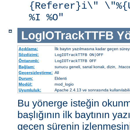
{Referer}i\" \"%{
%I %O"
LogIOTrackTTFB
Yö
Açıklama:
İlk baytın yazılmasına kadar geçen süreyi
Sözdizimi:
LogIOTrackTTFB ON|OFF
Öntanımlı:
LogIOTrackTTFB OFF
Bağlam:
sunucu geneli, sanal konak, dizin, .htacc
Geçersizleştirme:
All
Durum:
Eklenti
Modül:
mod_logio
Uyumluluk:
Apache 2.4.13 ve sonrasında kullanılabili
Bu yönerge isteğin okunm
başlığının ilk baytının ya
geçen sürenin izlenmesini 