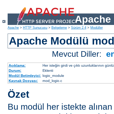
Apache 
Apache
>
HTTP Sunucusu
>
Belgeleme
>
Sürüm 2.4
>
Modüller
Apache Modülü mod
Mevcut Diller:
e
Açıklama:
Her isteğin girdi ve çıktı uzunluklarının günl
Durum:
Eklenti
Modül Betimleyici:
logio_module
Kaynak Dosyası:
mod_logio.c
Özet
Bu modül her istekte alınan