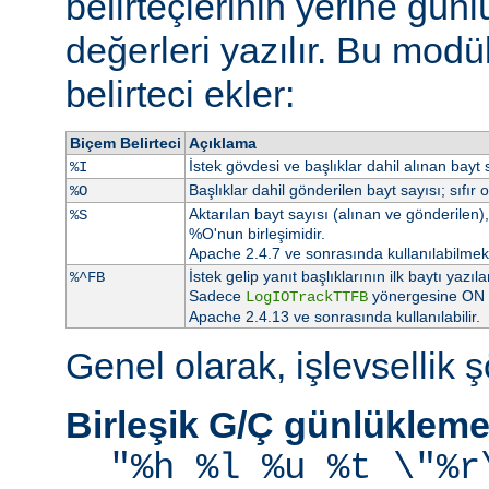
belirteçlerinin yerine gü
değerleri yazılır. Bu modü
belirteci ekler:
Biçem Belirteci
Açıklama
İstek gövdesi ve başlıklar dahil alınan bayt s
%I
Başlıklar dahil gönderilen bayt sayısı; sıfır 
%O
Aktarılan bayt sayısı (alınan ve gönderilen), 
%S
%O'nun birleşimidir.
Apache 2.4.7 ve sonrasında kullanılabilmekt
İstek gelip yanıt başlıklarının ilk baytı ya
%^FB
Sadece
yönergesine ON at
LogIOTrackTTFB
Apache 2.4.13 ve sonrasında kullanılabilir.
Genel olarak, işlevsellik şö
Birleşik G/Ç günlükleme
"%h %l %u %t \"%r