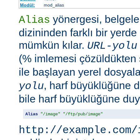
Modül:
mod_alias
yönergesi, belgele
Alias
dizininden farklı bir yerd
mümkün kılar.
URL-yolu
(% imlemesi çözüldükten
ile başlayan yerel dosyala
, harf büyüklüğüne d
yolu
bile harf büyüklüğüne duya
Alias
"/image"
"/ftp/pub/image"
http://example.com/