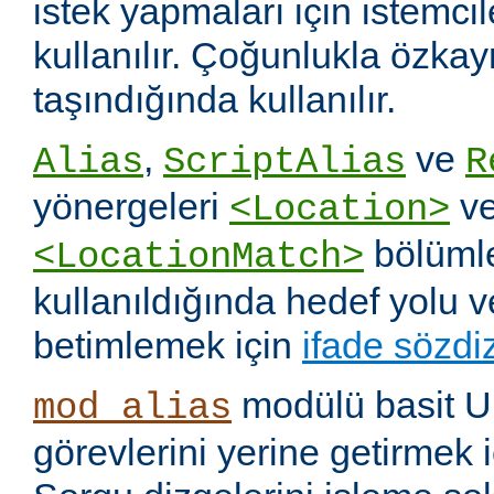
istek yapmaları için istemci
kullanılır. Çoğunlukla özka
taşındığında kullanılır.
,
ve
Alias
ScriptAlias
R
yönergeleri
v
<Location>
bölümle
<LocationMatch>
kullanıldığında hedef yolu 
betimlemek için
ifade sözdi
modülü basit U
mod_alias
görevlerini yerine getirmek i