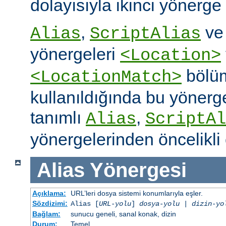
dolayısıyla ikinci yönerge
,
v
Alias
ScriptAlias
yönergeleri
<Location>
bölüm
<LocationMatch>
kullanıldığında bu yönerg
tanımlı
,
Alias
ScriptAl
yönergelerinden öncelikli 
Alias
Yönergesi
Açıklama:
URL’leri dosya sistemi konumlarıyla eşler.
Sözdizimi:
Alias [
URL-yolu
]
dosya-yolu
|
dizin-yo
Bağlam:
sunucu geneli, sanal konak, dizin
Durum:
Temel