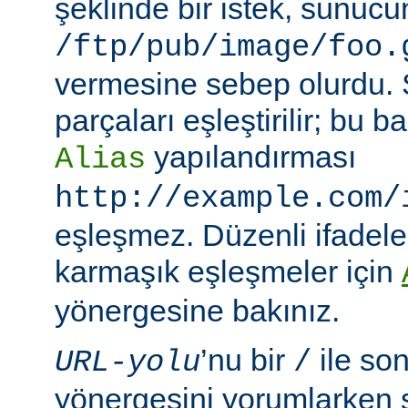
şeklinde bir istek, sunuc
/ftp/pub/image/foo.
vermesine sebep olurdu.
parçaları eşleştirilir; bu
yapılandırması
Alias
http://example.com/
eşleşmez. Düzenli ifadeler
karmaşık eşleşmeler için
yönergesine bakınız.
’nu bir
ile so
URL-yolu
/
yönergesini yorumlarken