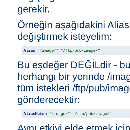
gerekir.
Örneğin aşağıdakini Alias
değiştirmek isteyelim:
Alias
"/image/"
"/ftp/pub/image/"
Bu eşdeğer DEĞİLdir - b
herhangi bir yerinde /ima
tüm istekleri /ftp/pub/imag
gönderecektir:
AliasMatch
"/image/"
"/ftp/pub/image/"
Aynı etkiyi elde etmek içi