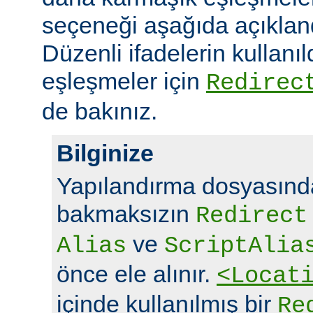
seçeneği aşağıda açıklandı
Düzenli ifadelerin kullanı
eşleşmeler için
Redirec
de bakınız.
Bilginize
Yapılandırma dosyasında
bakmaksızın
Redirect
ve
Alias
ScriptAlia
önce ele alınır.
<Locat
içinde kullanılmış bir
Re