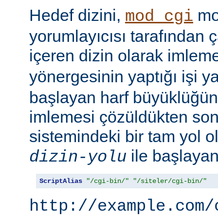
Hedef dizini,
mod
mod_cgi
yorumlayıcısı tarafından ça
içeren dizin olarak imlem
yönergesinin yaptığı işi y
başlayan harf büyüklüğün
imlemesi çözüldükten son
sistemindeki bir tam yol ol
ile başlayan 
dizin-yolu
ScriptAlias
"/cgi-bin/"
"/siteler/cgi-bin/"
http://example.com/