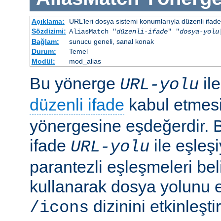
Açıklama:
URL’leri dosya sistemi konumlarıyla düzenli ifadel
Sözdizimi:
AliasMatch "
düzenli-ifade
" "
dosya-yolu
Bağlam:
sunucu geneli, sanal konak
Durum:
Temel
Modül:
mod_alias
Bu yönerge
il
URL-yolu
düzenli ifade
kabul etmes
yönergesine eşdeğerdir. Be
ifade
ile eşleş
URL-yolu
parantezli eşleşmeleri bel
kullanarak dosya yolunu e
dizinini etkinleşt
/icons