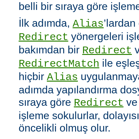
belli bir sıraya göre işlem
İlk adımda,
’lardan
Alias
yönergeleri iş
Redirect
bakımdan bir
v
Redirect
ile eşleş
RedirectMatch
hiçbir
uygulanmayac
Alias
adımda yapılandırma dosy
sıraya göre
v
Redirect
işleme sokulurlar, dolayıs
öncelikli olmuş olur.