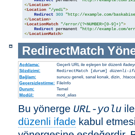
Redirect
 permanent 
"http://example.com/ik
</
Location
>
<
Location
"/yedi"
>
Redirect
303
"http://example.com/baskabis
</
Location
>
<
LocationMatch
"/error/(?<NUMBER>[0-9]+)"
>
Redirect
 permanent 
"http://example.com/er
</
LocationMatch
>
RedirectMatch
Yöne
Açıklama:
Geçerli URL ile eşleşen bir düzenli ifade
Sözdizimi:
RedirectMatch [
durum
]
düzenli-if
Bağlam:
sunucu geneli, sanal konak, dizin, .htacc
Geçersizleştirme:
FileInfo
Durum:
Temel
Modül:
mod_alias
Bu yönerge
il
URL-yolu
düzenli ifade
kabul etmes
yönergesine eşdeğerdir. Be