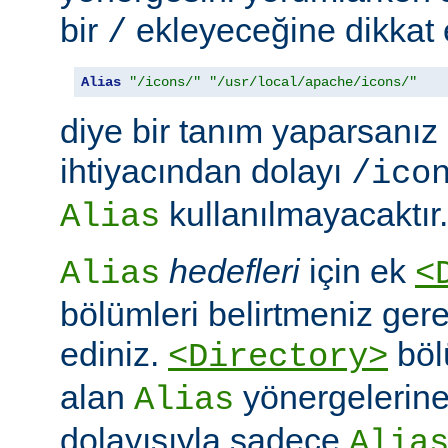
bir
ekleyeceğine dikkat e
/
Alias
"/icons/"
"/usr/local/apache/icons/"
diye bir tanım yaparsanız
ihtiyacından dolayı
/ico
kullanılmayacaktır.
Alias
hedefleri
için ek
Alias
<
bölümleri belirtmeniz ger
ediniz.
böl
<Directory>
alan
yönergelerine ö
Alias
dolayısıyla sadece
Alia