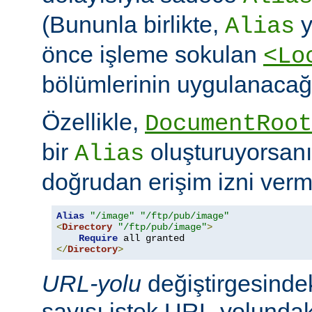
(Bununla birlikte,
y
Alias
önce işleme sokulan
<Lo
bölümlerinin uygulanacağı
Özellikle,
DocumentRoot
bir
oluşturuyorsanı
Alias
doğrudan erişim izni verme
Alias
"/image"
"/ftp/pub/image"
<
Directory
"/ftp/pub/image"
>
Require
</
Directory
>
URL-yolu
değiştirgesindek
sayısı istek URL-yolundaki