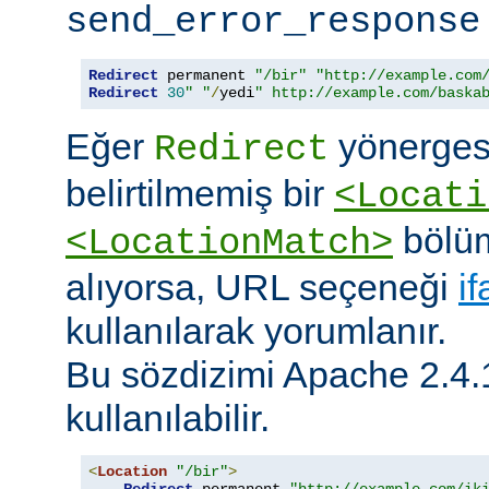
send_error_response
Redirect
 permanent 
"/bir"
"http://example.com
Redirect
30
" "
/
yedi
" http://example.com/baska
Eğer
yönerges
Redirect
belirtilmemiş bir
<Locati
bölüm
<LocationMatch>
alıyorsa, URL seçeneği
i
kullanılarak yorumlanır.
Bu sözdizimi Apache 2.4.
kullanılabilir.
<
Location
"/bir"
>