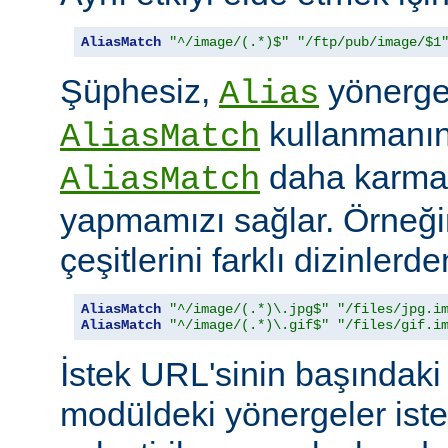
AliasMatch
"^/image/(.*)$"
"/ftp/pub/image/$1
Şüphesiz,
yönerges
Alias
kullanmanın 
AliasMatch
daha karmaş
AliasMatch
yapmamızı sağlar. Örneğin
çeşitlerini farklı dizinler
AliasMatch
"^/image/(.*)\.jpg$"
"/files/jpg.i
AliasMatch
"^/image/(.*)\.gif$"
"/files/gif.i
İstek URL'sinin başındaki 
modüldeki yönergeler iste