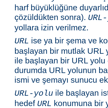
harf büyüklüğüne duyarlıd
çözüldükten sonra).
URL-
yollara izin verilmez.
ise ya bir şema ve ko
URL
başlayan bir mutlak URL ya
ile başlayan bir URL yolu ol
durumda URL yolunun baş
ismi ve şemayı sunucu ekl
ile başlayan is
URL-yolu
hedef
konumuna bir y
URL