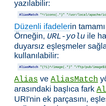
yazılabilir:
AliasMatch
"^/icons(.*)"
"/usr/local/apache/i
Düzenli ifadeler
in tamamı 
Örneğin,
ile h
URL-yolu
duyarsız eşleşmeler sağl
kullanılabilir:
AliasMatch
"(?i)^/image(.*)"
"/ftp/pub/image$
ve
yö
Alias
AliasMatch
arasındaki başlıca fark
Al
URI'nin ek parçasını, eşl