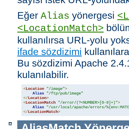
Eğer
yönergesi
Alias
<L
bölüm
<LocationMatch>
kullanılırsa URL-yolu yoks
ifade sözdizimi
kullanılar
Bu sözdizimi Apache 2.4.
kulanılabilir.
<
Location
"/image"
>
Alias
"/ftp/pub/image"
</
Location
>
<
LocationMatch
"/error/(?<NUMBER>[0-9]+)"
>
Alias
"/usr/local/apache/errors/%{env:MAT
</
LocationMatch
>
AliasMatch
Yönerge