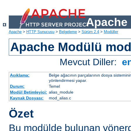
Apache 
Apache
>
HTTP Sunucusu
>
Belgeleme
>
Sürüm 2.4
>
Modüller
Apache Modülü mod
Mevcut Diller:
e
Açıklama:
Belge ağacının parçalarının dosya sistemini
yönlendirmesi yapar.
Durum:
Temel
Modül Betimleyici:
alias_module
Kaynak Dosyası:
mod_alias.c
Özet
Bu modülde bulunan yönerg