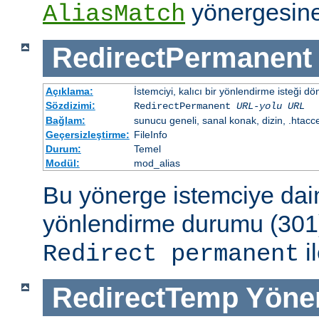
yönergesine
AliasMatch
RedirectPermanent
Açıklama:
İstemciyi, kalıcı bir yönlendirme isteği dö
Sözdizimi:
RedirectPermanent
URL-yolu
URL
Bağlam:
sunucu geneli, sanal konak, dizin, .htacc
Geçersizleştirme:
FileInfo
Durum:
Temel
Modül:
mod_alias
Bu yönerge istemciye dai
yönlendirme durumu (301)
il
Redirect permanent
RedirectTemp
Yöne