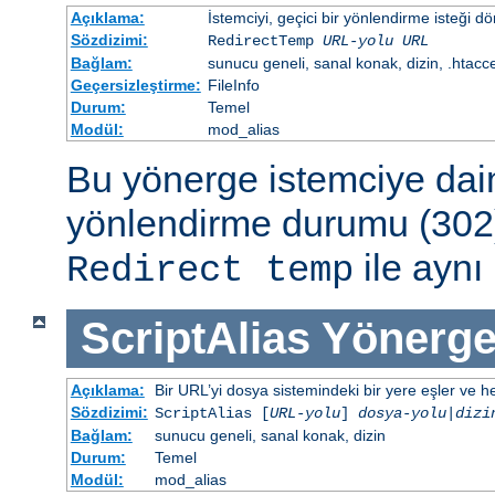
Açıklama:
İstemciyi, geçici bir yönlendirme isteği dö
Sözdizimi:
RedirectTemp
URL-yolu
URL
Bağlam:
sunucu geneli, sanal konak, dizin, .htacc
Geçersizleştirme:
FileInfo
Durum:
Temel
Modül:
mod_alias
Bu yönerge istemciye dai
yönlendirme durumu (302)
ile aynı 
Redirect temp
ScriptAlias
Yönerge
Açıklama:
Bir URL’yi dosya sistemindeki bir yere eşler ve hed
Sözdizimi:
ScriptAlias [
URL-yolu
]
dosya-yolu
|
dizi
Bağlam:
sunucu geneli, sanal konak, dizin
Durum:
Temel
Modül:
mod_alias