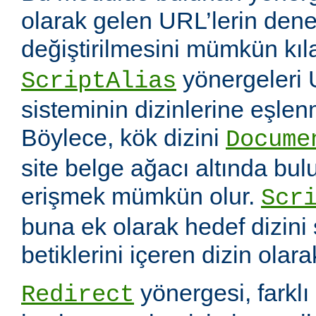
olarak gelen URL’lerin dene
değiştirilmesini mümkün kıl
yönergeleri 
ScriptAlias
sisteminin dizinlerine eşlen
Böylece, kök dizini
Docume
site belge ağacı altında bu
erişmek mümkün olur.
Scr
buna ek olarak hedef dizin
betiklerini içeren dizin olara
yönergesi, farklı 
Redirect