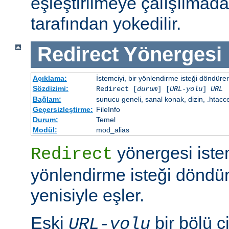
eşleştirilmeye çalışılma
tarafından yokedilir.
Redirect
Yönergesi
Açıklama:
İstemciyi, bir yönlendirme isteği döndürere
Sözdizimi:
Redirect [
durum
] [
URL-yolu
]
URL
Bağlam:
sunucu geneli, sanal konak, dizin, .htacc
Geçersizleştirme:
FileInfo
Durum:
Temel
Modül:
mod_alias
yönergesi iste
Redirect
yönlendirme isteği döndür
yenisiyle eşler.
Eski
bir bölü çi
URL-yolu