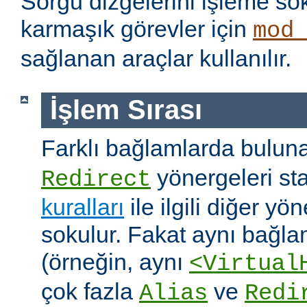
Sorgu dizgelerini işleme s
karmaşık görevler için
mod
sağlanan araçlar kullanılır.
İşlem Sırası
Farklı bağlamlarda bulu
yönergeleri st
Redirect
kuralları
ile ilgili diğer yö
sokulur. Fakat aynı bağla
(örneğin, aynı
<Virtual
çok fazla
ve
Alias
Redi