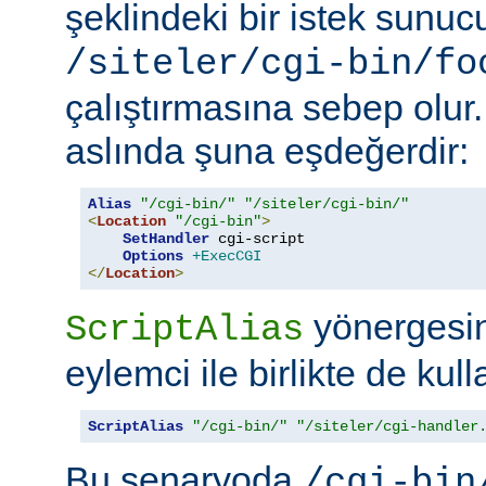
şeklindeki bir istek sunu
/siteler/cgi-bin/fo
çalıştırmasına sebep olur
aslında şuna eşdeğerdir:
Alias
"/cgi-bin/"
"/siteler/cgi-bin/"
<
Location
"/cgi-bin"
>
SetHandler
 cgi-script

Options
+ExecCGI
</
Location
>
yönergesini
ScriptAlias
eylemci ile birlikte de kull
ScriptAlias
"/cgi-bin/"
"/siteler/cgi-handler
Bu senaryoda
/cgi-bin