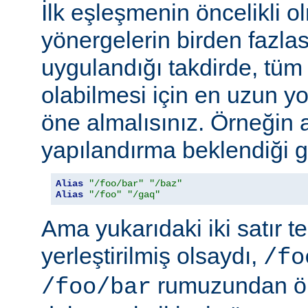
İlk eşleşmenin öncelikli o
yönergelerin birden fazlası
uygulandığı takdirde, tüm 
olabilmesi için en uzun y
öne almalısınız. Örneğin 
yapılandırma beklendiği gi
Alias
"/foo/bar"
"/baz"
Alias
"/foo"
"/gaq"
Ama yukarıdaki iki satır t
yerleştirilmiş olsaydı,
/fo
rumuzundan ön
/foo/bar