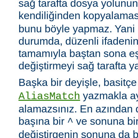
sağ tarafta dosya yolunu
kendiliğinden kopyalamas
bunu böyle yapmaz. Yani
durumda, düzenli ifadenin
tamamıyla baştan sona eş
değiştirmeyi sağ tarafta y
Başka bir deyişle, basitç
yazmakla ayn
AliasMatch
alamazsınız. En azından d
başına bir
ve sonuna bi
^
değiştirgenin sonuna da b