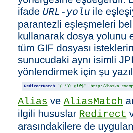
ifade
ile eşleş
URL-yolu
parantezli eşleşmeleri bel
kullanarak dosya yolunu e
tüm GIF dosyası isteklerin
sunucudaki aynı isimli J
yönlendirmek için şu yazıla
RedirectMatch
"(.*)\.gif$"
"http://baska.exam
ve
ar
Alias
AliasMatch
ilgili hususlar
Redirect
arasındakilere de uygulanır