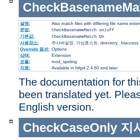
CheckBasenameMa
설명:
Also match files with differing file name exte
문법:
CheckBasenameMatch on|off
기본값:
CheckBasenameMatch On
사용장소:
주서버설정, 가상호스트, directory, .htaccess
Override 옵션:
Options
상태:
Extension
모듈:
mod_speling
지원:
Available in httpd 2.4.50 and later
The documentation for thi
been translated yet. Plea
English version.
CheckCaseOnly
지