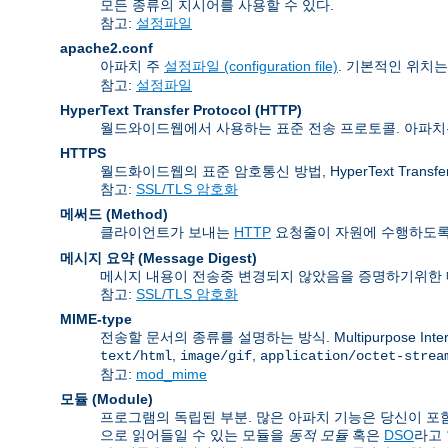
모든 종류의 지시어를 사용할 수 있다.
참고:
설정파일
apache2.conf
아파치 주
설정파일 (configuration file)
. 기본적인 위치
참고:
설정파일
HyperText Transfer Protocol
(HTTP)
월드와이드웹에서 사용하는 표준 전송 프로토콜. 아파
HTTPS
월드화이드웹의 표준 암호통신 방법, HyperText Transfer P
참고:
SSL/TLS 암호화
메써드 (Method)
클라이언트가 보내는
HTTP
요청줄이 자원에 수행하도록 
메시지 요약 (Message Digest)
메시지 내용이 전송중 변경되지 않았음을 증명하기위한 
참고:
SSL/TLS 암호화
MIME-type
전송할 문서의 종류를 설명하는 방식. Multipurpose Inte
,
,
text/html
image/gif
application/octet-strea
참고:
mod_mime
모듈 (Module)
프로그램의 독립된 부분. 많은 아파치 기능은 당신이 포함
으로 읽어들일 수 있는 모듈을
동적 모듈
혹은
DSO
라고