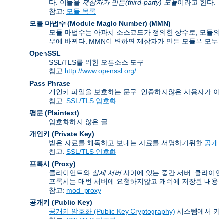
다. 이들을
제삼자가 만든(third-party) 모듈
이라고 한다.
참고:
모듈 목록
모듈 마법수 (Module Magic Number)
(
MMN
)
모듈 마법수는 아파치 소스코드가 정의한 상수로, 모듈의 
우에 바뀐다. MMN이 변하면 제삼자가 만든 모듈은 모두
OpenSSL
SSL/TLS를 위한 오픈소스 도구
참고
http://www.openssl.org/
Pass Phrase
개인키 파일을 보호하는 문구. 인증하지않은 사용자가 
참고:
SSL/TLS 암호화
평문 (Plaintext)
암호화하지 않은 글.
개인키 (Private Key)
받은 자료를 해독하고 보내는 자료를 서명하기위한
공개키
참고:
SSL/TLS 암호화
프록시 (Proxy)
클라이언트와
실제 서버
사이에 있는 중간 서버. 클라이
프록시는 매번 서버에 요청하지않고 캐쉬에 저장된 내용을
참고:
mod_proxy
공개키 (Public Key)
공개키 암호화 (Public Key Cryptography)
시스템에서 키