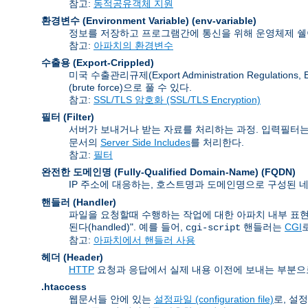
참고:
동적공유객체 지원
환경변수 (Environment Variable)
(env-variable)
정보를 저장하고 프로그램간에 통신을 위해 운영체제 쉘이
참고:
아파치의 환경변수
수출용 (Export-Crippled)
미국 수출관리규제(Export Administration Regu
(brute force)으로 풀 수 있다.
참고:
SSL/TLS 암호화 (SSL/TLS Encryption)
필터 (Filter)
서버가 보내거나 받는 자료를 처리하는 과정. 입력필터는
문서의
Server Side Includes
를 처리한다.
참고:
필터
완전한 도메인명 (Fully-Qualified Domain-Name)
(FQDN)
IP 주소에 대응하는, 호스트명과 도메인명으로 구성된 네
핸들러 (Handler)
파일을 요청할때 수행하는 작업에 대한 아파치 내부 표현
된다(handled)". 예를 들어,
핸들러는
CGI
cgi-script
참고:
아파치에서 핸들러 사용
헤더 (Header)
HTTP
요청과 응답에서 실제 내용 이전에 보내는 부분으
.htaccess
웹문서들 안에 있는
설정파일 (configuration file)
로, 설