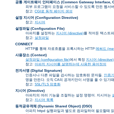
공통 게이트웨이 인터페이스 (Common Gateway Interface
,
외부 프로그램이 요청을 서비스할 수 있도록 만든 웹서
참고:
CGI로 동적 페이지 생성
설정 지시어 (Configuration Directive)
참고:
지시어
설정파일 (Configuration File)
아파치를 설정하는
지시어 (directive)
를 적어둔 텍스트파
참고:
설정파일
CONNECT
HTTP를 통해 자료흐름을 프록시하는 HTTP
메써드 (met
사용장소 (Context)
설정파일 (configuration file)
에서 특정
지시어 (directive)
참고:
아파치 지시어를 설명하는데 사용한 용어정의
전자서명 (Digital Signature)
인증서나 다른 파일을 검사하는 암호화된 문자들.
인증기관 
명을 만든다. 오직 CA의 공개키만이 서명을 풀 수 있기때
참고:
SSL/TLS 암호화
지시어 (Directive)
아파치의 여러 기능을 조절하는 설정 명령어. 지시어는
설
참고:
지시어 목록
동적공유객체 (Dynamic Shared Object)
(DSO)
아파치 httpd 실행파일과 별도로 컴파일하여 필요할때 