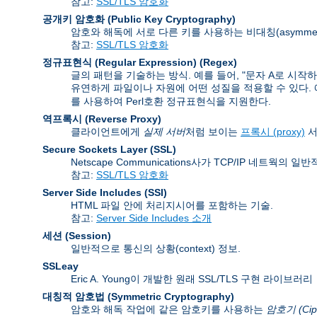
참고:
SSL/TLS 암호화
공개키 암호화 (Public Key Cryptography)
암호와 해독에 서로 다른 키를 사용하는 비대칭(asymmet
참고:
SSL/TLS 암호화
정규표현식 (Regular Expression)
(Regex)
글의 패턴을 기술하는 방식. 예를 들어, "문자 A로 시작
유연하게 파일이나 자원에 어떤 성질을 적용할 수 있다. 예를 들
를 사용하여 Perl호환 정규표현식을 지원한다.
역프록시 (Reverse Proxy)
클라이언트에게
실제 서버
처럼 보이는
프록시 (proxy)
서
Secure Sockets Layer
(SSL)
Netscape Communications사가 TCP/IP 네트
참고:
SSL/TLS 암호화
Server Side Includes
(SSI)
HTML 파일 안에 처리지시어를 포함하는 기술.
참고:
Server Side Includes 소개
세션 (Session)
일반적으로 통신의 상황(context) 정보.
SSLeay
Eric A. Young이 개발한 원래 SSL/TLS 구현 라이브러리
대칭적 암호법 (Symmetric Cryptography)
암호와 해독 작업에 같은 암호키를 사용하는
암호기 (Cip