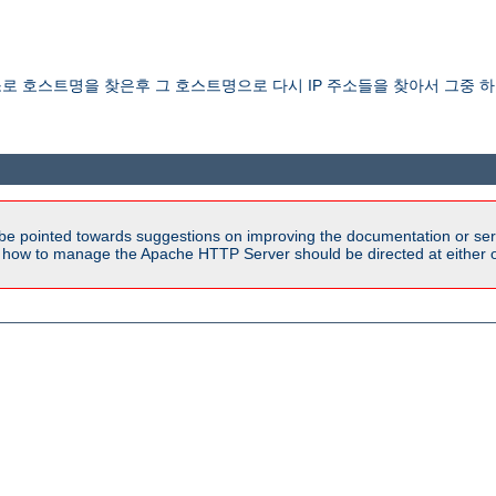
 주소로 호스트명을 찾은후 그 호스트명으로 다시 IP 주소들을 찾아서 그중
be pointed towards suggestions on improving the documentation or ser
n how to manage the Apache HTTP Server should be directed at either ou