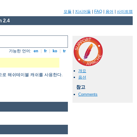
모듈
|
지시어들
|
FAQ
|
용어
|
사이트맵
 2.4
가능한 언어:
en
|
fr
|
ko
|
tr
개요
적으로 해쉬테이블 캐쉬를 사용한다.
옵션
참고
Comments