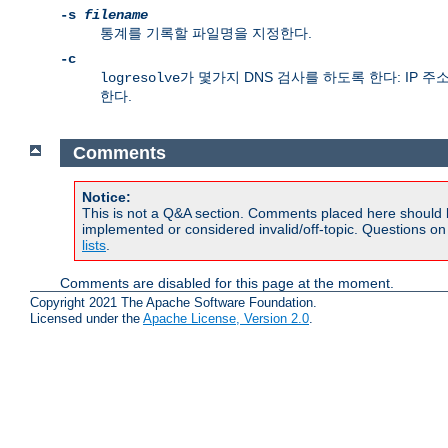
-s
filename
통계를 기록할 파일명을 지정한다.
-c
가 몇가지 DNS 검사를 하도록 한다: IP
logresolve
한다.
Comments
Notice:
This is not a Q&A section. Comments placed here should 
implemented or considered invalid/off-topic. Questions o
lists
.
Comments are disabled for this page at the moment.
Copyright 2021 The Apache Software Foundation.
Licensed under the
Apache License, Version 2.0
.