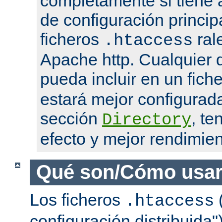
completamente si tiene 
de configuración princip
ficheros
ral
.htaccess
Apache http. Cualquier d
pueda incluir en un fich
estará mejor configurad
sección
, te
Directory
efecto y mejor rendimien
Qué son/Cómo usar
Los ficheros
(
.htaccess
configuración distribuida"