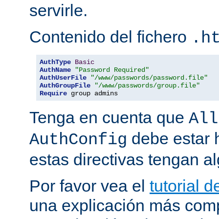
servirle.
Contenido del fichero
.h
AuthType
Basic
AuthName
"Password Required"
AuthUserFile
"/www/passwords/password.file"
AuthGroupFile
"/www/passwords/group.file"
Require
 group admins
Tenga en cuenta que
All
debe estar h
AuthConfig
estas directivas tengan al
Por favor vea el
tutorial 
una explicación más comp