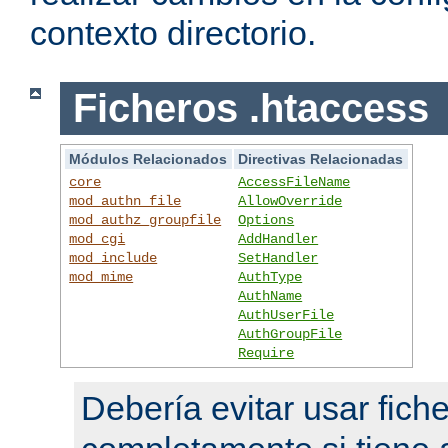
contexto directorio.
Ficheros .htaccess
Módulos Relacionados
Directivas Relacionadas
core
AccessFileName
mod_authn_file
AllowOverride
mod_authz_groupfile
Options
mod_cgi
AddHandler
mod_include
SetHandler
mod_mime
AuthType
AuthName
AuthUserFile
AuthGroupFile
Require
Debería evitar usar fich