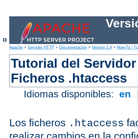
Versi
Apache
>
Servidor HTTP
>
Documentación
>
Versión 2.4
>
How-To / Tu
Tutorial del Servid
Ficheros .htaccess
Idiomas disponibles:
en
Los ficheros
fac
.htaccess
realizar cambios en la conf