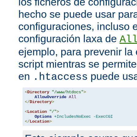
los ficheros de configurac
hecho se puede usar para 
configuraciones, incluso 
configuración laxa de
Al
ejemplo, para prevenir la
script mientras se permite
en
puede usa
.htaccess
<
Directory
"/www/htdocs"
>
AllowOverride
All
</
Directory
>
<
Location
"/"
>
Options
+IncludesNoExec
-ExecCGI
</
Location
>