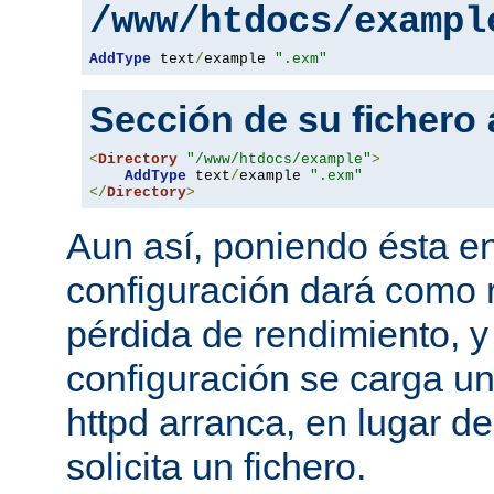
/www/htdocs/exampl
AddType
 text
/
example 
".exm"
Sección de su fichero
<
Directory
"/www/htdocs/example"
>
AddType
 text
/
example 
".exm"
</
Directory
>
Aun así, poniendo ésta en
configuración dará como 
pérdida de rendimiento, y
configuración se carga u
httpd arranca, en lugar d
solicita un fichero.