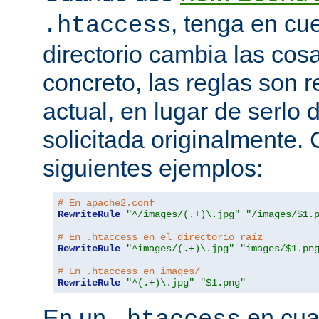
, tenga en cu
.htaccess
directorio cambia las cos
concreto, las reglas son re
actual, en lugar de serlo 
solicitada originalmente.
siguientes ejemplos:
# En apache2.conf
RewriteRule
"^/images/(.+)\.jpg"
"/images/$1.
# En .htaccess en el directorio raíz
RewriteRule
"^images/(.+)\.jpg"
"images/$1.pn
# En .htaccess en images/
RewriteRule
"^(.+)\.jpg"
"$1.png"
En un
en cual