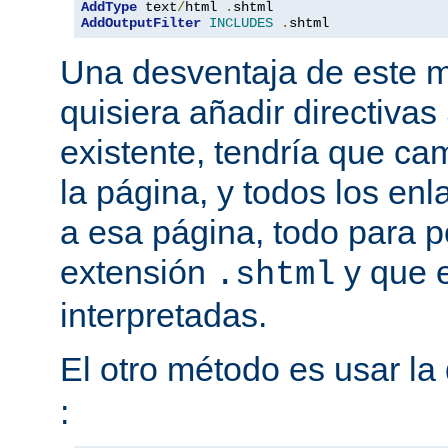
AddType
 text
/
html 
.
AddOutputFilter
INCLUDES
.
shtml
Una desventaja de este m
quisiera añadir directiva
existente, tendría que ca
la página, y todos los en
a esa página, todo para p
extensión
y que e
.shtml
interpretadas.
El otro método es usar la 
: