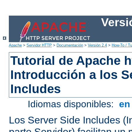
Versi
Apache
>
Servidor HTTP
>
Documentación
>
Versión 2.4
>
How-To / Tu
Tutorial de Apache h
Introducción a los S
Includes
Idiomas disponibles:
e
Los Server Side Includes (I
parte Servidor) facilitan un