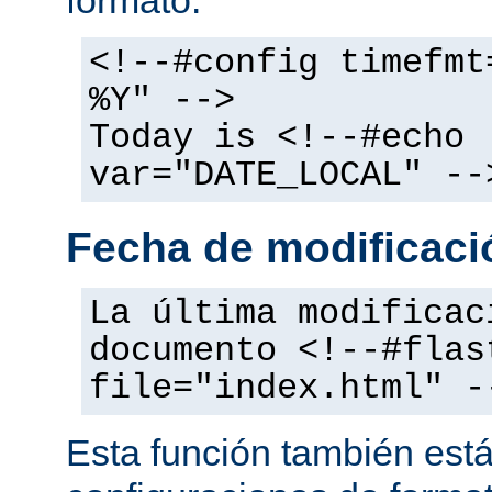
<!--#config timefmt
%Y" -->
Today is <!--#echo
var="DATE_LOCAL" --
Fecha de modificació
La última modificac
documento <!--#flas
file="index.html" -
Esta función también está