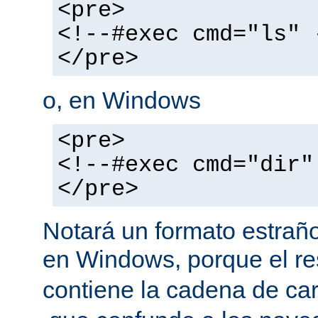
<pre>
<!--#exec cmd="ls" 
</pre>
o, en Windows
<pre>
<!--#exec cmd="dir"
</pre>
Notará un formato estraño
en Windows, porque el r
contiene la cadena de car