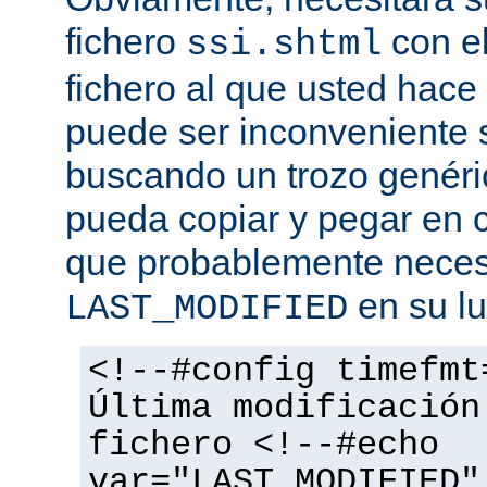
fichero
con el
ssi.shtml
fichero al que usted hace 
puede ser inconveniente s
buscando un trozo genéri
pueda copiar y pegar en c
que probablemente necesi
en su lu
LAST_MODIFIED
<!--#config timefmt
Última modificación
fichero <!--#echo
var="LAST_MODIFIED"