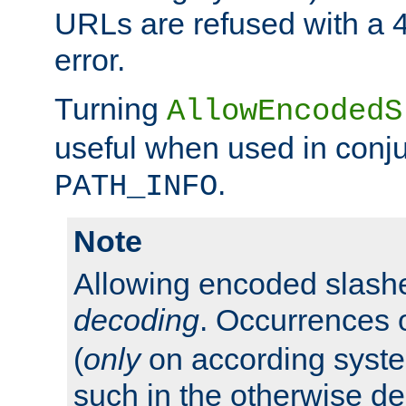
URLs are refused with a 
error.
Turning
AllowEncodedS
useful when used in conju
.
PATH_INFO
Note
Allowing encoded slas
decoding
. Occurrences 
(
only
on according system
such in the otherwise d