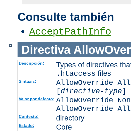
Consulte también
AcceptPathInfo
Directiva
AllowOver
Types of directives tha
Descripción:
files
.htaccess
AllowOverride All
Sintaxis:
[
directive-type
] 
AllowOverride Non
Valor por defecto:
AllowOverride All
directory
Contexto:
Core
Estado: