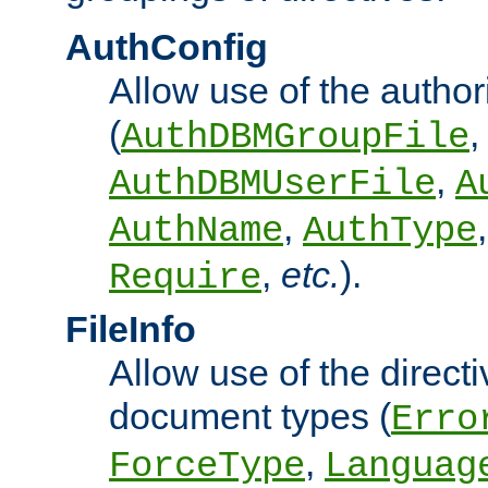
AuthConfig
Allow use of the author
(
,
AuthDBMGroupFile
,
AuthDBMUserFile
A
,
AuthName
AuthType
,
etc.
).
Require
FileInfo
Allow use of the directi
document types (
Erro
,
ForceType
Languag