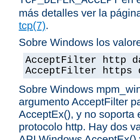
TCP_DEFER_ACCEPT
más detalles ver la pági
tcp(7)
.
Sobre Windows los valore
AcceptFilter http d
AcceptFilter https 
Sobre Windows mpm_winnt
argumento AcceptFilter p
AcceptEx(), y no soporta e
protocolo http. Hay dos va
API Windows AcceptEx() 