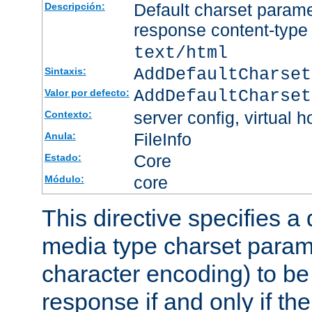
Default charset param
Descripción:
response content-type
text/html
AddDefaultCharset
Sintaxis:
AddDefaultCharset
Valor por defecto:
server config, virtual h
Contexto:
FileInfo
Anula:
Core
Estado:
core
Módulo:
This directive specifies a 
media type charset param
character encoding) to be
response if and only if th