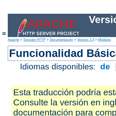
Versi
Apache
>
Servidor HTTP
>
Documentación
>
Versión 2.4
>
Módulos
Funcionalidad Bási
Idiomas disponibles:
de
Esta traducción podría est
Consulte la versión en ing
documentación para compr