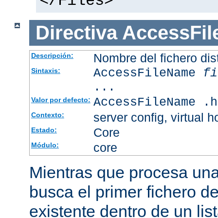
</Files>
Directiva
AccessFi
Nombre del fichero dis
Descripción:
AccessFileName
fi
Sintaxis:
...
AccessFileName .h
Valor por defecto:
server config, virtual h
Contexto:
Core
Estado:
core
Módulo:
Mientras que procesa una 
busca el primer fichero d
existente dentro de un li