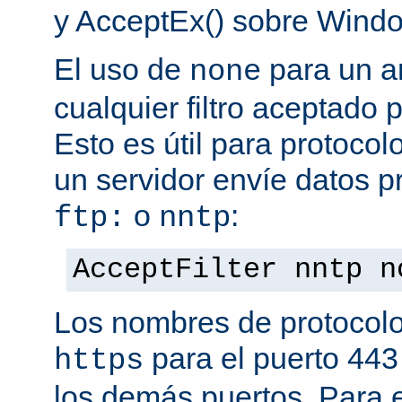
y AcceptEx() sobre Wind
El uso de
para un a
none
cualquier filtro aceptado 
Esto es útil para protoco
un servidor envíe datos p
o
:
ftp:
nntp
AcceptFilter nntp n
Los nombres de protocolo
para el puerto 443
https
los demás puertos. Para e