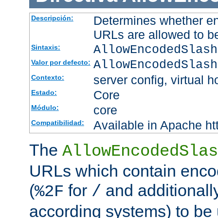
Determines whether en
Descripción:
URLs are allowed to b
AllowEncodedSlash
Sintaxis:
AllowEncodedSlash
Valor por defecto:
server config, virtual h
Contexto:
Core
Estado:
core
Módulo:
Available in Apache ht
Compatibilidad:
The
AllowEncodedSlas
URLs which contain enco
(
for
and additionall
%2F
/
according systems) to be