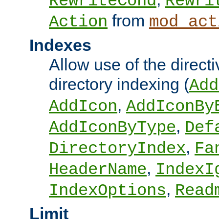
RewriteCond
Rewri
from
Action
mod_act
Indexes
Allow use of the directi
directory indexing (
Add
,
AddIcon
AddIconBy
,
AddIconByType
Def
,
DirectoryIndex
Fa
,
HeaderName
IndexI
,
IndexOptions
Read
Limit