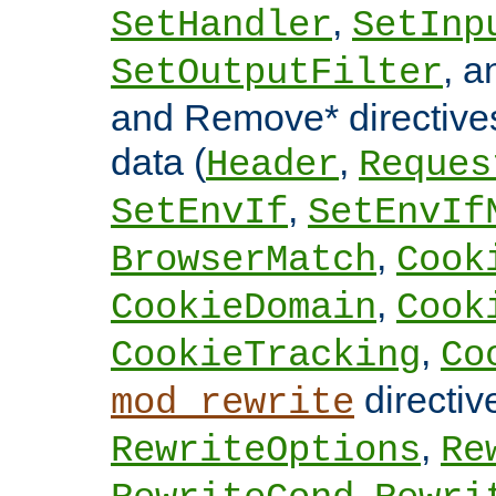
,
SetHandler
SetInp
, 
SetOutputFilter
and Remove* directive
data (
,
Header
Reques
,
SetEnvIf
SetEnvIf
,
BrowserMatch
Cook
,
CookieDomain
Cook
,
CookieTracking
Co
directi
mod_rewrite
,
RewriteOptions
Re
,