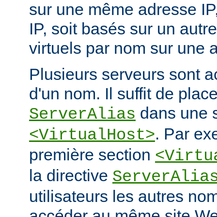
sur une même adresse IP, e
IP, soit basés sur un autr
virtuels par nom sur une a
Plusieurs serveurs sont a
d'un nom. Il suffit de place
dans une s
ServerAlias
. Par ex
<VirtualHost>
première section
<Virtu
la directive
ServerAlia
utilisateurs les autres n
accéder au même site We