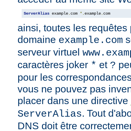
ServerAlias
 example
.
com 
*.
example
.
com
ainsi, toutes les requêtes
domaine
s
example.com
serveur virtuel
www.exam
caractères joker
et
peu
*
?
pour les correspondances
vous ne pouvez pas inven
placer dans une directive
. Tout d'ab
ServerAlias
DNS doit être correctemen