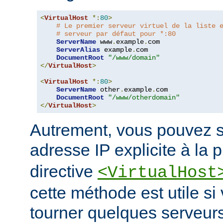
<
VirtualHost
*:
80
>
# Le premier serveur virtuel de la liste 
# serveur par défaut pour *:80
ServerName
 www
.
example
.
com

ServerAlias
 example
.
com

DocumentRoot
"/www/domain"
</
VirtualHost
>
<
VirtualHost
*:
80
>
ServerName
 other
.
example
.
com

DocumentRoot
"/www/otherdomain"
</
VirtualHost
>
Autrement, vous pouvez s
adresse IP explicite à la 
directive
<VirtualHost
cette méthode est utile si
tourner quelques serveurs