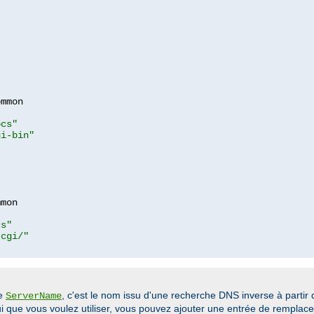
mmon

ocs"
gi-bin"
mon

cs"
-cgi/"
ve
, c'est le nom issu d'une recherche DNS inverse à partir 
ServerName
elui que vous voulez utiliser, vous pouvez ajouter une entrée de rempla