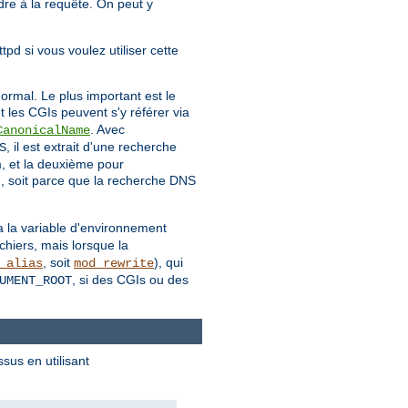
dre à la requête. On peut y
pd si vous voulez utiliser cette
rmal. Le plus important est le
et les CGIs peuvent s'y référer via
. Avec
CanonicalName
, il est extrait d'une recherche
S
m, et la deuxième pour
, soit parce que la recherche DNS
:
ia la variable d'environnement
chiers, mais lorsque la
, soit
), qui
_alias
mod_rewrite
, si des CGIs ou des
UMENT_ROOT
sus en utilisant