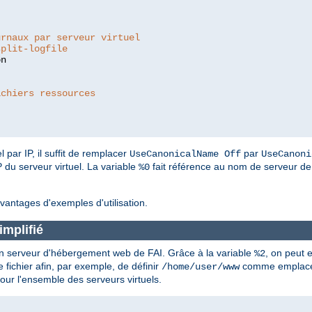
:
urnaux par serveur virtuel
split-logfile
ichiers ressources
 par IP, il suffit de remplacer
par
UseCanonicalName Off
UseCanoni
P du serveur virtuel. La variable
fait référence au nom de serveur de l
%0
vantages d'exemples d'utilisation.
mplifié
 un serveur d'hébergement web de FAI. Grâce à la variable
, on peut 
%2
 fichier afin, par exemple, de définir
comme emplace
/home/user/www
pour l'ensemble des serveurs virtuels.