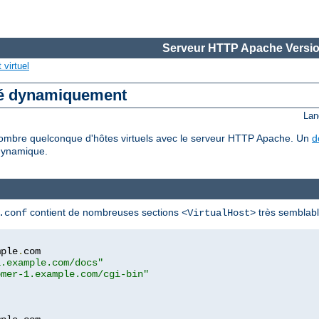
Serveur HTTP Apache Versio
virtuel
ré dynamiquement
Lan
mbre quelconque d'hôtes virtuels avec le serveur HTTP Apache. Un
d
dynamique.
contient de nombreuses sections
très semblable
.conf
<VirtualHost>
mple
.
com

1.example.com/docs"
omer-1.example.com/cgi-bin"