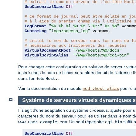
# extrait le nom du serveur de l'en-tête Host
UseCanonicalName
Off
# ce format de journal peut être éclaté en jo
# à l'aide du premier champ via l'utilitaire 
LogFormat
"%V %h %l %u %t \"%r\" %s %b"
CustomLog
"logs/access_log"
 vcommon

# inclut le nom du serveur dans les noms de f
# nécessaires aux traitements des requêtes
VirtualDocumentRoot
"/www/hosts/%0/docs"
VirtualScriptAlias
"/www/hosts/%0/cgi-bin"
Pour changer cette configuration en solution de serveur virtuel
inséré dans le nom de fichier sera alors déduit de l'adresse I
dans l'en-tête
.
Host:
Voir la documentation du module
pour d'a
mod_vhost_alias
Système de serveurs virtuels dynamiques si
Il s'agit d'une adaptation du système ci-dessus, ajusté pour
caractères du nom du serveur pour les utiliser dans le nom de
. Un seul répertoire
suffit 
www.user.example.com
cgi-bin
UseCanonicalName
Off