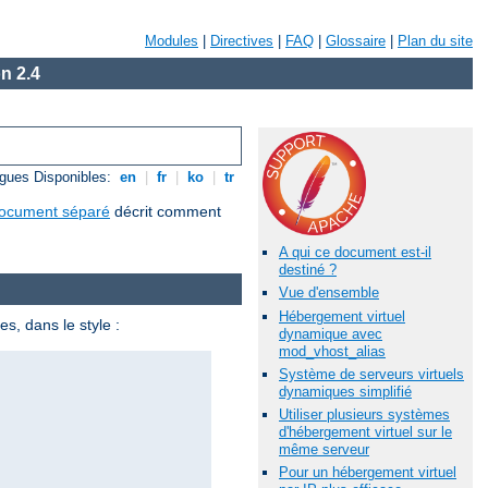
Modules
|
Directives
|
FAQ
|
Glossaire
|
Plan du site
n 2.4
gues Disponibles:
en
|
fr
|
ko
|
tr
ocument séparé
décrit comment
A qui ce document est-il
destiné ?
Vue d'ensemble
Hébergement virtuel
s, dans le style :
dynamique avec
mod_vhost_alias
Système de serveurs virtuels
dynamiques simplifié
Utiliser plusieurs systèmes
d'hébergement virtuel sur le
même serveur
Pour un hébergement virtuel