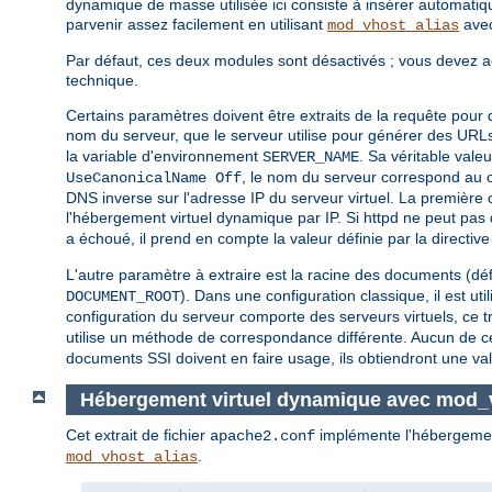
dynamique de masse utilisée ici consiste à insérer automatiqu
parvenir assez facilement en utilisant
avec
mod_vhost_alias
Par défaut, ces deux modules sont désactivés ; vous devez acti
technique.
Certains paramètres doivent être extraits de la requête pou
nom du serveur, que le serveur utilise pour générer des URLs d
la variable d'environnement
. Sa véritable valeu
SERVER_NAME
, le nom du serveur correspond au 
UseCanonicalName Off
DNS inverse sur l'adresse IP du serveur virtuel. La première 
l'hébergement virtuel dynamique par IP. Si httpd ne peut pas 
a échoué, il prend en compte la valeur définie par la directiv
L'autre paramètre à extraire est la racine des documents (défi
). Dans une configuration classique, il est u
DOCUMENT_ROOT
configuration du serveur comporte des serveurs virtuels, ce t
utilise un méthode de correspondance différente. Aucun de c
documents SSI doivent en faire usage, ils obtiendront une va
Hébergement virtuel dynamique avec mod_
Cet extrait de fichier
implémente l'hébergement
apache2.conf
.
mod_vhost_alias