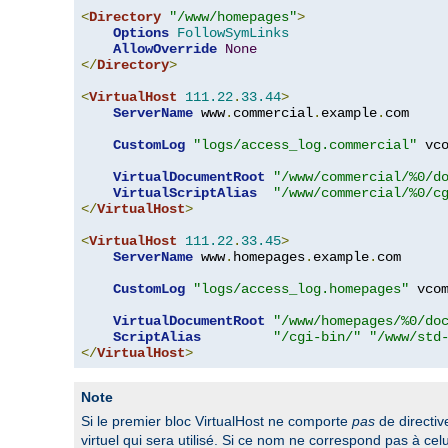
<
Directory
"/www/homepages"
>
Options
FollowSymLinks
AllowOverride
None
</
Directory
>
<
VirtualHost
111.22
.
33.44
>
ServerName
 www
.
commercial
.
example
.
com

CustomLog
"logs/access_log.commercial"
 vco
VirtualDocumentRoot
"/www/commercial/%0/d
VirtualScriptAlias
"/www/commercial/%0/c
</
VirtualHost
>
<
VirtualHost
111.22
.
33.45
>
ServerName
 www
.
homepages
.
example
.
com

CustomLog
"logs/access_log.homepages"
 vcom
VirtualDocumentRoot
"/www/homepages/%0/do
ScriptAlias
"/cgi-bin/"
"/www/std
</
VirtualHost
>
Note
Si le premier bloc VirtualHost ne comporte
pas
de directi
virtuel qui sera utilisé. Si ce nom ne correspond pas à c