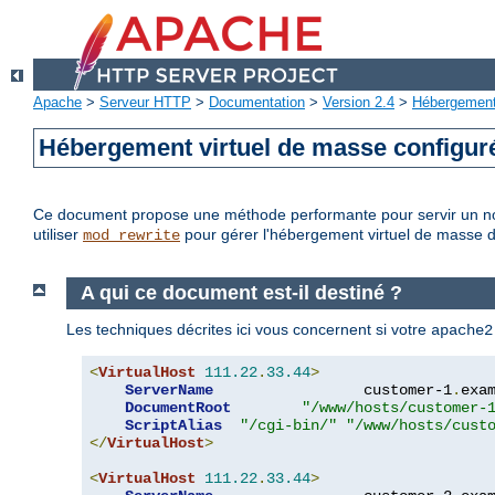
Apache
>
Serveur HTTP
>
Documentation
>
Version 2.4
>
Hébergement 
Hébergement virtuel de masse configu
Ce document propose une méthode performante pour servir un no
utiliser
pour gérer l'hébergement virtuel de masse 
mod_rewrite
A qui ce document est-il destiné ?
Les techniques décrites ici vous concernent si votre
apache2
<
VirtualHost
111.22
.
33.44
>
ServerName
                 customer-1
.
exa
DocumentRoot
"/www/hosts/customer-
ScriptAlias
"/cgi-bin/"
"/www/hosts/cust
</
VirtualHost
>
<
VirtualHost
111.22
.
33.44
>