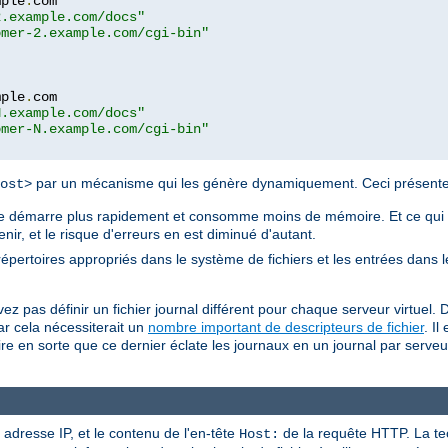
mple
.
com

2.example.com/docs"
omer-2.example.com/cgi-bin"
mple
.
com

N.example.com/docs"
omer-N.example.com/cgi-bin"
par un mécanisme qui les génère dynamiquement. Ceci présente 
ost>
ache démarre plus rapidement et consomme moins de mémoire. Et ce qui e
tenir, et le risque d'erreurs en est diminué d'autant.
s répertoires appropriés dans le système de fichiers et les entrées dans 
z pas définir un fichier journal différent pour chaque serveur virtuel. 
r cela nécessiterait un
nombre important de descripteurs de fichier
. Il
 en sorte que ce dernier éclate les journaux en un journal par serveur v
 adresse IP, et le contenu de l'en-tête
de la requête HTTP. La te
Host: