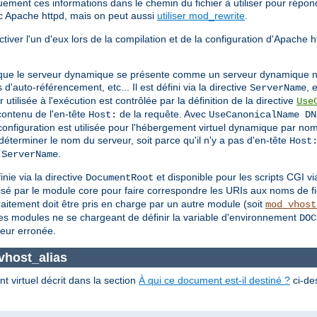
ement ces informations dans le chemin du fichier à utiliser pour répon
 Apache httpd, mais on peut aussi
utiliser mod_rewrite
.
ver l'un d'eux lors de la compilation et de la configuration d'Apache htt
r que le serveur dynamique se présente comme un serveur dynamique no
'auto-référencement, etc... Il est défini via la directive
, 
ServerName
r utilisée à l'exécution est contrôlée par la définition de la directive
Use
contenu de l'en-tête
de la requête. Avec
Host:
UseCanonicalName DN
configuration est utilisée pour l'hébergement virtuel dynamique par no
déterminer le nom du serveur, soit parce qu'il n'y a pas d'en-tête
Host
e
.
ServerName
nie via la directive
et disponible pour les scripts CGI v
DocumentRoot
tilisé par le module core pour faire correspondre les URIs aux noms de fi
raitement doit être pris en charge par un autre module (soit
mod_vhost
es modules ne se chargeant de définir la variable d'environnement
DOC
leur erronée.
vhost_alias
 virtuel décrit dans la section
À qui ce document est-il destiné ?
ci-des