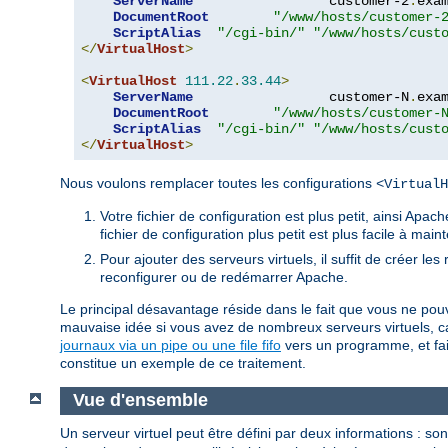
ServerName
                 customer-2
.
exa
DocumentRoot
"/www/hosts/customer-
ScriptAlias
"/cgi-bin/"
"/www/hosts/cust
</
VirtualHost
>
<
VirtualHost
111.22
.
33.44
>
ServerName
                 customer-N
.
exa
DocumentRoot
"/www/hosts/customer-
ScriptAlias
"/cgi-bin/"
"/www/hosts/cust
</
VirtualHost
>
Nous voulons remplacer toutes les configurations
<VirtualH
Votre fichier de configuration est plus petit, ainsi Ap
fichier de configuration plus petit est plus facile à main
Pour ajouter des serveurs virtuels, il suffit de créer le
reconfigurer ou de redémarrer Apache.
Le principal désavantage réside dans le fait que vous ne pouve
mauvaise idée si vous avez de nombreux serveurs virtuels, ca
journaux via un pipe ou une file fifo
vers un programme, et faire
constitue un exemple de ce traitement.
Vue d'ensemble
Un serveur virtuel peut être défini par deux informations : son