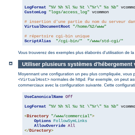
LogFormat
"%V %h %l %u %t \"%r\" %s %b"
CustomLog
"logs/access_log"
 vcommon

# insertion d'une partie du nom du serveur da
VirtualDocumentRoot
"/home/%2/www"
# répertoire cgi-bin unique
ScriptAlias
"/cgi-bin/"
"/www/std-cgi/"
Vous trouverez des exemples plus élaborés d'utilisation de la
Utiliser plusieurs systèmes d'hébergement 
Moyennant une configuration un peu plus compliquée, vous pou
normales de httpd. Par exemple, on peut asso
<VirtualHost>
commerciaux avec la configuration suivante. Cette configura
UseCanonicalName
Off
LogFormat
"%V %h %l %u %t \"%r\" %s %b"
 vcommo
<
Directory
"/www/commercial"
>
Options
FollowSymLinks
AllowOverride
All
</
Directory
>