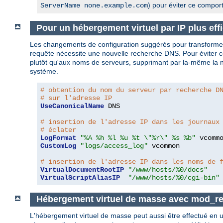
) pour éviter ce compor
ServerName none.example.com
Pour un hébergement virtuel par IP plus eff
Les changements de configuration suggérés pour transform
requête nécessite une nouvelle recherche DNS. Pour éviter ce
plutôt qu'aux noms de serveurs, supprimant par la-même la né
système.
# obtention du nom du serveur par recherche D
# sur l'adresse IP
UseCanonicalName
 DNS

# insertion de l'adresse IP dans les journaux
# éclater
LogFormat
"%A %h %l %u %t \"%r\" %s %b"
CustomLog
"logs/access_log"
 vcommon

# insertion de l'adresse IP dans les noms de 
VirtualDocumentRootIP
"/www/hosts/%0/docs"
VirtualScriptAliasIP
"/www/hosts/%0/cgi-bin"
Hébergement virtuel de masse avec mod_re
L'hébergement virtuel de masse peut aussi être effectué en u