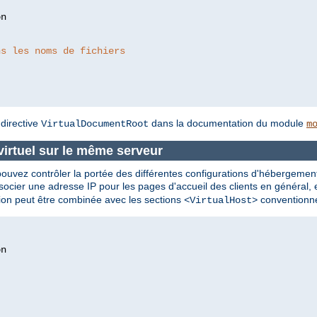
ns les noms de fichiers
 directive
dans la documentation du module
VirtualDocumentRoot
m
virtuel sur le même serveur
vez contrôler la portée des différentes configurations d'hébergement vi
cier une adresse IP pour les pages d'accueil des clients en général, e
tion peut être combinée avec les sections
conventionne
<VirtualHost>
n
