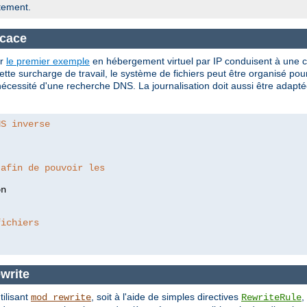
tement.
icace
er
le premier exemple
en hébergement virtuel par IP conduisent à une c
tte surcharge de travail, le système de fichiers peut être organisé po
cessité d'une recherche DNS. La journalisation doit aussi être adaptée
NS inverse
 afin de pouvoir les
fichiers
write
tilisant
, soit à l'aide de simples directives
,
mod_rewrite
RewriteRule