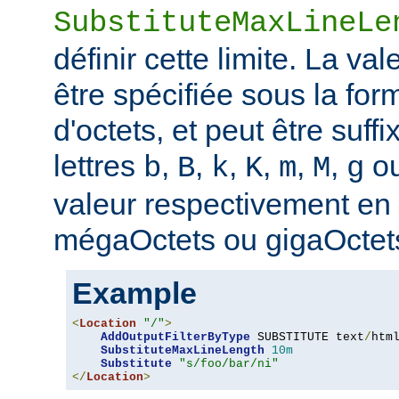
SubstituteMaxLineLe
définir cette limite. La val
être spécifiée sous la fo
d'octets, et peut être suff
lettres
,
,
,
,
,
,
o
b
B
k
K
m
M
g
valeur respectivement en o
mégaOctets ou gigaOctet
Example
<
Location
"/"
>
AddOutputFilterByType
 SUBSTITUTE text
/
html
SubstituteMaxLineLength
10m
Substitute
"s/foo/bar/ni"
</
Location
>