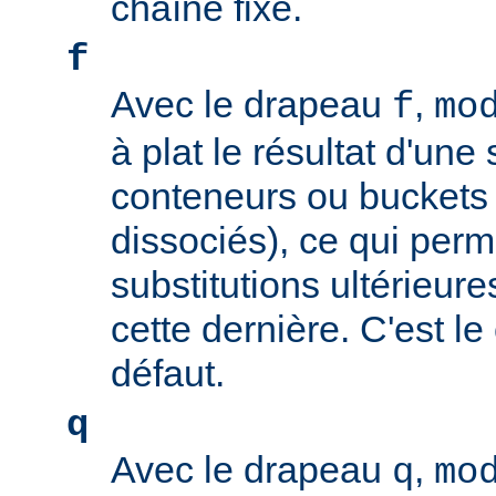
chaîne fixe.
f
Avec le drapeau
,
f
mo
à plat le résultat d'une 
conteneurs ou buckets
dissociés), ce qui perm
substitutions ultérieure
cette dernière. C'est l
défaut.
q
Avec le drapeau
,
q
mo