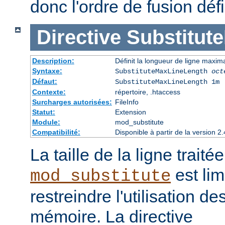
donc l'ordre de fusion défi
Directive
Substitut
Description:
Définit la longueur de ligne maxim
Syntaxe:
SubstituteMaxLineLength
oct
Défaut:
SubstituteMaxLineLength 1m
Contexte:
répertoire, .htaccess
Surcharges autorisées:
FileInfo
Statut:
Extension
Module:
mod_substitute
Compatibilité:
Disponible à partir de la version
La taille de la ligne traité
est lim
mod_substitute
restreindre l'utilisation d
mémoire. La directive