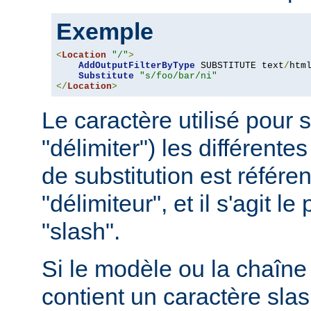
Exemple
<
Location
"/"
>
AddOutputFilterByType
 SUBSTITUTE text
/
html
Substitute
"s/foo/bar/ni"
</
Location
>
Le caractère utilisé pour 
"délimiter") les différentes
de substitution est référ
"délimiteur", et il s'agit l
"slash".
Si le modèle ou la chaîne 
contient un caractère slash 