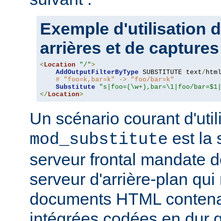
Exemple d'utilisation 
arrières et de captures
<
Location
"/"
>
AddOutputFilterByType
 SUBSTITUTE text
/
html
# "foo=k,bar=k" -> "foo/bar=k"
Substitute
"s|foo=(\w+),bar=\1|foo/bar=$1
</
Location
>
Un scénario courant d'util
est la 
mod_substitute
serveur frontal mandate 
serveur d'arrière-plan qui
documents HTML conten
intégrées codées en dur q