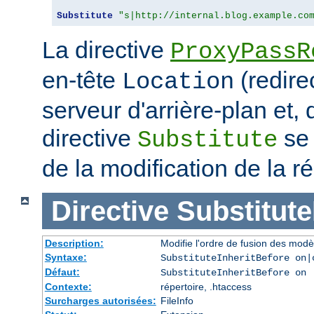
Substitute
"s|http://internal.blog.example.co
La directive
ProxyPassR
en-tête
(redire
Location
serveur d'arrière-plan et,
directive
se 
Substitute
de la modification de la
Directive
Substitute
Description:
Modifie l'ordre de fusion des modè
Syntaxe:
SubstituteInheritBefore on|
Défaut:
SubstituteInheritBefore on
Contexte:
répertoire, .htaccess
Surcharges autorisées:
FileInfo