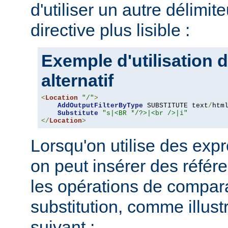
d'utiliser un autre délimit
directive plus lisible :
Exemple d'utilisation d
alternatif
<
Location
"/"
>
AddOutputFilterByType
 SUBSTITUTE text
/
html
Substitute
"s|<BR */?>|<br />|i"
</
Location
>
Lorsqu'on utilise des expr
on peut insérer des référ
les opérations de compar
substitution, comme illus
suivant :