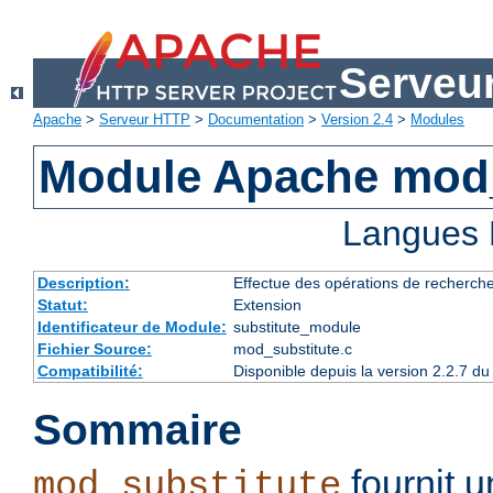
Serveu
Apache
>
Serveur HTTP
>
Documentation
>
Version 2.4
>
Modules
Module Apache mod_
Langues 
Description:
Effectue des opérations de recherch
Statut:
Extension
Identificateur de Module:
substitute_module
Fichier Source:
mod_substitute.c
Compatibilité:
Disponible depuis la version 2.2.7 
Sommaire
fournit 
mod_substitute