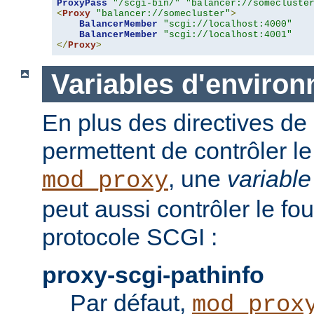
ProxyPass
"/scgi-bin/"
"balancer://somecluste
<
Proxy
"balancer://somecluster"
>
BalancerMember
"scgi://localhost:4000"
BalancerMember
"scgi://localhost:4001"
</
Proxy
>
Variables d'enviro
En plus des directives de 
permettent de contrôler 
, une
variabl
mod_proxy
peut aussi contrôler le fo
protocole SCGI :
proxy-scgi-pathinfo
Par défaut,
mod_prox