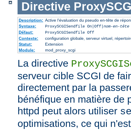
Directive
ProxySCGI
Description:
Active l'évaluation du pseudo en-tête de répo
Syntaxe:
ProxySCGISendfile On|Off|
nom-en-tête
Défaut:
ProxySCGISendfile Off
Contexte:
configuration globale, serveur virtuel, répertoir
Statut:
Extension
Module:
mod_proxy_scgi
La directive
ProxySCGIS
serveur cible SCGI de faire
directement par la passere
bénéfique en matière de
httpd peut alors utiliser
s
optimisations, ce qui n'est