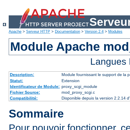
Serveu
Apache
>
Serveur HTTP
>
Documentation
>
Version 2.4
>
Modules
Module Apache mod
Langues 
Description:
Module fournissant le support de la 
Statut:
Extension
Identificateur de Module:
proxy_scgi_module
Fichier Source:
mod_proxy_scgi.c
Compatibilité:
Disponible depuis la version 2.2.14 
Sommaire
Pour pouvoir fonctionner, 