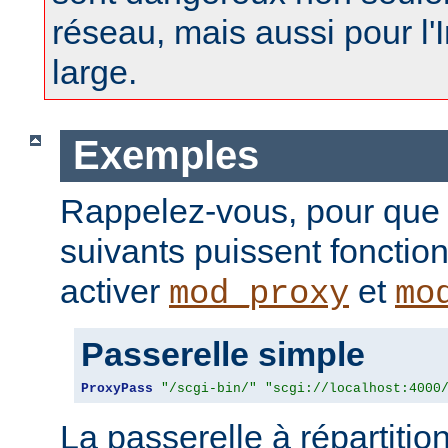
réseau, mais aussi pour l'
large.
Exemples
Rappelez-vous, pour que
suivants puissent fonctio
activer
et
mod_proxy
mo
Passerelle simple
ProxyPass
"/scgi-bin/"
"scgi://localhost:4000
La passerelle à répartitio