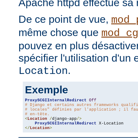
Apache httpd effectue sa r
De ce point de vue,
mod_
même chose que
mod_c
pouvez en plus désactiver 
spécifier l'utilisation d'un
.
Location
Exemple
ProxySCGIInternalRedirect
Off
# Django et certains autres frameworks qualif
# locales" définies par l'application ; il fa
# en-tête.
<
Location
/
django-app
/>
ProxySCGIInternalRedirect
</
Location
>