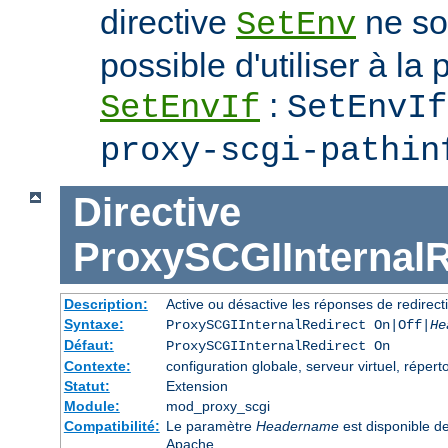
directive
ne soi
SetEnv
possible d'utiliser à la 
:
SetEnvIf
SetEnvIf
proxy-scgi-pathin
Directive
ProxySCGIInternalR
Description:
Active ou désactive les réponses de redirect
Syntaxe:
ProxySCGIInternalRedirect On|Off|
He
Défaut:
ProxySCGIInternalRedirect On
Contexte:
configuration globale, serveur virtuel, réperto
Statut:
Extension
Module:
mod_proxy_scgi
Compatibilité:
Le paramètre
Headername
est disponible d
Apache.