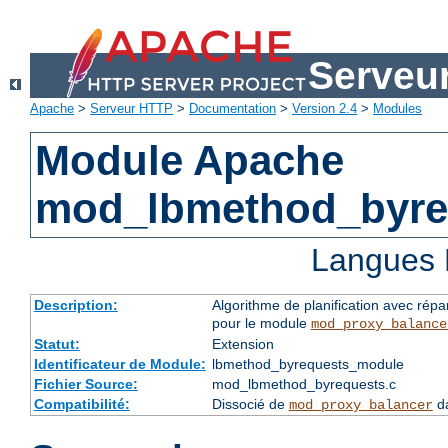
Serveu
Apache
>
Serveur HTTP
>
Documentation
>
Version 2.4
>
Modules
Module Apache
mod_lbmethod_byre
Langues 
Description:
Algorithme de planification avec répa
pour le module
mod_proxy_balance
Statut:
Extension
Identificateur de Module:
lbmethod_byrequests_module
Fichier Source:
mod_lbmethod_byrequests.c
Compatibilité:
Dissocié de
da
mod_proxy_balancer