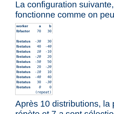
La configuration suivante
fonctionne comme on peut 
worker
a
b
lbfactor
70
30
lbstatus
-30
30
lbstatus
40
-40
lbstatus
10
-10
lbstatus
-20
20
lbstatus
-50
50
lbstatus
20
-20
lbstatus
-10
10
lbstatus
-40
40
lbstatus
30
-30
lbstatus
0
0
(repeat)
Après 10 distributions, la 
répète et 7
a
sont sélecti