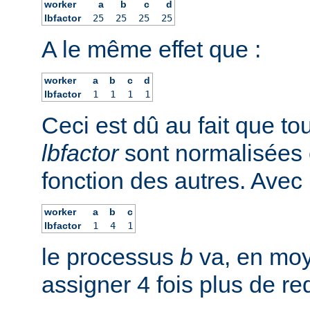
worker
a
b
c
d
lbfactor
25
25
25
25
A le même effet que :
worker
a
b
c
d
lbfactor
1
1
1
1
Ceci est dû au fait que to
lbfactor
sont normalisées 
fonction des autres. Avec 
worker
a
b
c
lbfactor
1
4
1
le processus
b
va, en moy
assigner 4 fois plus de r