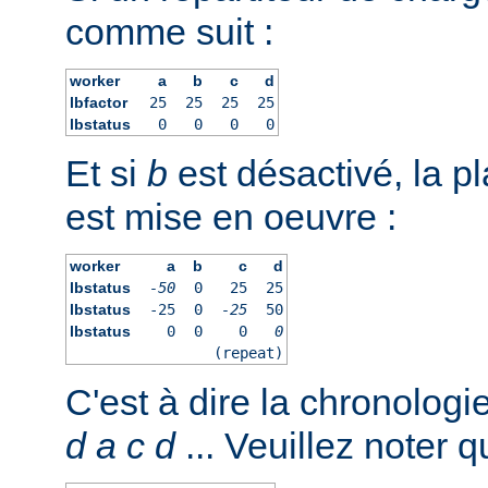
comme suit :
worker
a
b
c
d
lbfactor
25
25
25
25
lbstatus
0
0
0
0
Et si
b
est désactivé, la pl
est mise en oeuvre :
worker
a
b
c
d
lbstatus
-50
0
25
25
lbstatus
-25
0
-25
50
lbstatus
0
0
0
0
(repeat)
C'est à dire la chronologi
d
a
c
d
... Veuillez noter q