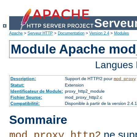
Serveu
Apache
>
Serveur HTTP
>
Documentation
>
Version 2.4
>
Modules
Module Apache mod
Langues 
Description:
Support de HTTP/2 pour
mod_proxy
Statut:
Extension
Identificateur de Module:
proxy_http2_module
Fichier Source:
mod_proxy_http2.c
Compatibilité:
Disponible à partir de la version 2.
Sommaire
ne supp
mod_proxy_http2