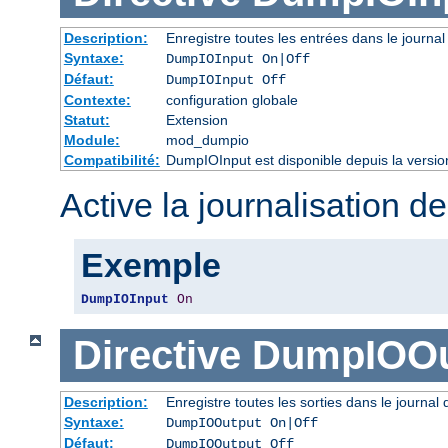
Description:
Enregistre toutes les entrées dans le journal
Syntaxe:
DumpIOInput On|Off
Défaut:
DumpIOInput Off
Contexte:
configuration globale
Statut:
Extension
Module:
mod_dumpio
Compatibilité:
DumpIOInput est disponible depuis la versio
Active la journalisation de
Exemple
DumpIOInput
On
Directive
DumpIOOu
Description:
Enregistre toutes les sorties dans le journal
Syntaxe:
DumpIOOutput On|Off
Défaut:
DumpIOOutput Off