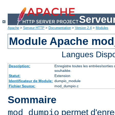
Serveu
Apache
>
Serveur HTTP
>
Documentation
>
Version 2.4
>
Modules
Module Apache mo
Langues Dispo
Description:
Enregistre toutes les entrées/sorties
souhaitée.
Statut:
Extension
Identificateur de Module:
dumpio_module
Fichier Source:
mod_dumpio.c
Sommaire
permet d'enreg
mod_dumpio