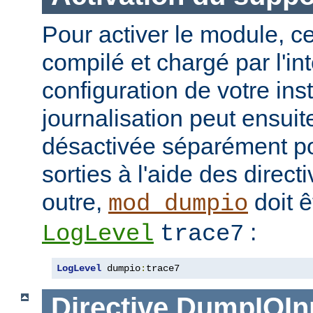
Pour activer le module, ce
compilé et chargé par l'in
configuration de votre in
journalisation peut ensuit
désactivée séparément po
sorties à l'aide des direc
outre,
doit ê
mod_dumpio
:
LogLevel
trace7
LogLevel
 dumpio
:
trace7
Directive
DumpIOIn