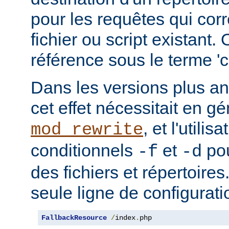
pour les requêtes qui cor
fichier ou script existant.
référence sous le terme 'co
Dans les versions plus an
cet effet nécessitait en gé
, et l'utilis
mod_rewrite
conditionnels
et
pou
-f
-d
des fichiers et répertoire
seule ligne de configurati
FallbackResource
/
index
.
php