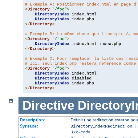
# Exemple A: Positionner index.html en page d
<
Directory
"/foo"
>
DirectoryIndex
 index
.
html

DirectoryIndex
 index
.
</
Directory
>
# Exemple B: La même chose que l'exemple A, m
<
Directory
"/foo"
>
DirectoryIndex
 index
.
html index
.
</
Directory
>
# Exemple C: Pour remplacer la liste des ress
# Ici, seul index.php restera référencé comme
<
Directory
"/foo"
>
DirectoryIndex
 index
.
html

DirectoryIndex
 disabled

DirectoryIndex
 index
.
</
Directory
>
Directive
Directory
Description:
Définit une redirection externe pou
Syntaxe:
DirectoryIndexRedirect on |
3xx-code