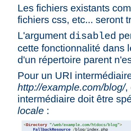
Les fichiers existants c
fichiers css, etc... seront
L'argument
per
disabled
cette fonctionnalité dans l
d'un répertoire parent n'e
Pour un URI intermédiaire
http://example.com/blog/
,
intermédiaire doit être sp
locale
:
<
Directory
"/web/example.com/htdocs/blog"
>
FallbackResource
/
blog
/
index
.