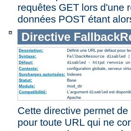
requêtes GET lors d'une re
données POST étant alor
Directive
FallbackR
Description:
Définit une URL par défaut pour les
Syntaxe:
FallbackResource disabled 
Défaut:
disabled - httpd renvoie un
Contexte:
configuration globale, serveur virtu
Surcharges autorisées:
Indexes
Statut:
Base
Module:
mod_dir
Compatibilité:
L'argument
est disponib
disabled
Apache.
Cette directive permet de 
pour toute URL qui ne co