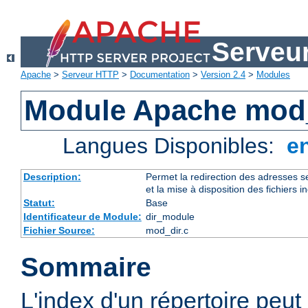
Serveu
Apache
>
Serveur HTTP
>
Documentation
>
Version 2.4
>
Modules
Module Apache mod
Langues Disponibles:
e
Description:
Permet la redirection des adresses se
et la mise à disposition des fichiers i
Statut:
Base
Identificateur de Module:
dir_module
Fichier Source:
mod_dir.c
Sommaire
L'index d'un répertoire peut