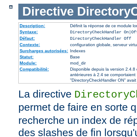
Directive
Directory
Description:
Définit la réponse de ce module lor
Syntaxe:
DirectoryCheckHandler On|Of
Défaut:
DirectoryCheckHandler Off
Contexte:
configuration globale, serveur virtu
Surcharges autorisées:
Indexes
Statut:
Base
Module:
mod_dir
Compatibilité:
Disponible depuis la version 2.4.
antérieures à 2.4 se comportaient
"DirectoryCheckHandler ON" avait é
La directive
DirectoryC
permet de faire en sorte 
recherche un index de rép
des slashes de fin lorsqu'