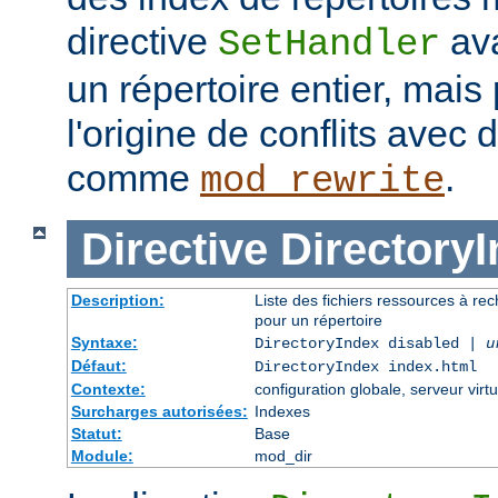
directive
ava
SetHandler
un répertoire entier, mais
l'origine de conflits avec
comme
.
mod_rewrite
Directive
Directory
Description:
Liste des fichiers ressources à re
pour un répertoire
Syntaxe:
DirectoryIndex disabled |
u
Défaut:
DirectoryIndex index.html
Contexte:
configuration globale, serveur virtu
Surcharges autorisées:
Indexes
Statut:
Base
Module:
mod_dir