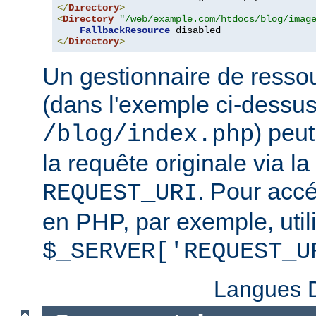
</
Directory
>
<
Directory
"/web/example.com/htdocs/blog/imag
FallbackResource
</
Directory
>
Un gestionnaire de ressou
(dans l'exemple ci-dessu
) peu
/blog/index.php
la requête originale via l
. Pour accé
REQUEST_URI
en PHP, par exemple, util
$_SERVER['REQUEST_U
Langues D