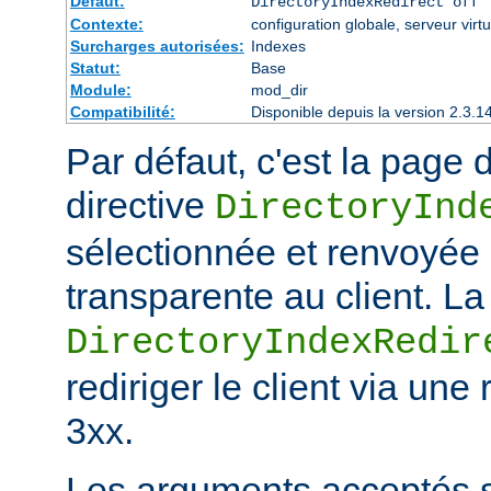
Défaut:
DirectoryIndexRedirect off
Contexte:
configuration globale, serveur virtu
Surcharges autorisées:
Indexes
Statut:
Base
Module:
mod_dir
Compatibilité:
Disponible depuis la version 2.3.1
Par défaut, c'est la page d
directive
DirectoryInd
sélectionnée et renvoyée
transparente au client. La
DirectoryIndexRedir
rediriger le client via une
3xx.
Les arguments acceptés s