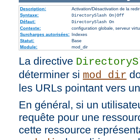
Description:
Activation/Désactivation de la redir
Syntaxe:
DirectorySlash On|Off
Défaut:
DirectorySlash On
Contexte:
configuration globale, serveur virtu
Surcharges autorisées:
Indexes
Statut:
Base
Module:
mod_dir
La directive
DirectoryS
déterminer si
do
mod_dir
les URLs pointant vers un 
En général, si un utilisat
requête pour une ressourc
cette ressource représenta