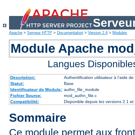
Serveu
Apache
>
Serveur HTTP
>
Documentation
>
Version 2.4
>
Modules
Module Apache mod_
Langues Disponible
Description:
Authentification utilisateur à l'aide de 
Statut:
Base
Identificateur de Module:
authn_file_module
Fichier Source:
mod_authn_file.c
Compatibilité:
Disponible depuis les versions 2.1 e
Sommaire
Ce module permet aux fron