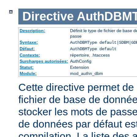
Directive
AuthDBMT
Description:
Définit le type de fichier de base 
passe
Syntaxe:
AuthDBMType default|SDBM|GD
Défaut:
AuthDBMType default
Contexte:
répertoire, .htaccess
Surcharges autorisées:
AuthConfig
Statut:
Extension
Module:
mod_authn_dbm
Cette directive permet de 
fichier de base de données
stocker les mots de passe
de données par défaut est 
compilation. La liste des 