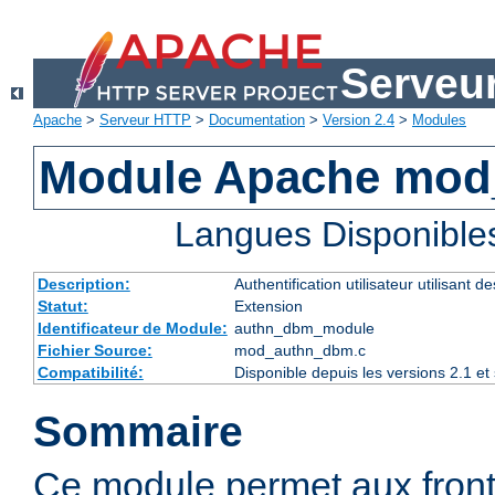
Serveu
Apache
>
Serveur HTTP
>
Documentation
>
Version 2.4
>
Modules
Module Apache mo
Langues Disponible
Description:
Authentification utilisateur utilisant 
Statut:
Extension
Identificateur de Module:
authn_dbm_module
Fichier Source:
mod_authn_dbm.c
Compatibilité:
Disponible depuis les versions 2.1 e
Sommaire
Ce module permet aux fro