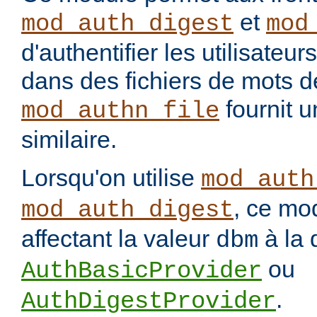
et
mod_auth_digest
mod
d'authentifier les utilisateu
dans des fichiers de mots 
fournit u
mod_authn_file
similaire.
Lorsqu'on utilise
mod_auth
, ce mo
mod_auth_digest
affectant la valeur
à la 
dbm
ou
AuthBasicProvider
.
AuthDigestProvider