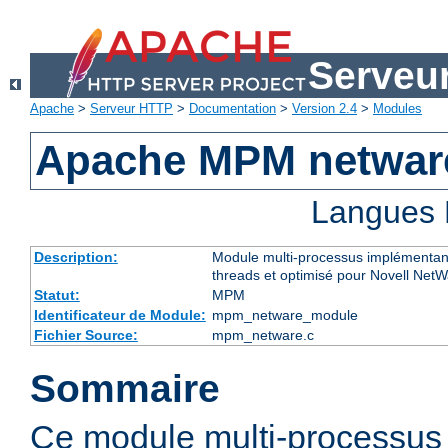
Serveu
Apache
>
Serveur HTTP
>
Documentation
>
Version 2.4
>
Modules
Apache MPM netwar
Langues 
Description:
Module multi-processus implémentant
threads et optimisé pour Novell Net
Statut:
MPM
Identificateur de Module:
mpm_netware_module
Fichier Source:
mpm_netware.c
Sommaire
Ce module multi-processu