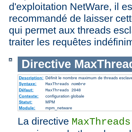
d'exploitation NetWare, il e
recommandé de laisser cette
qui permet aux threads escl
traiter les requêtes indéfini
Directive
MaxThrea
Description:
Définit le nombre maximum de threads esclav
Syntaxe:
MaxThreads
nombre
Défaut:
MaxThreads 2048
Contexte:
configuration globale
Statut:
MPM
Module:
mpm_netware
La directive
MaxThreads