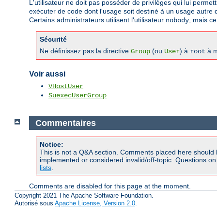
L'utilisateur ne doit pas posséder de privilèges qui lui permet
exécuter de code dont l'usage soit destiné à un usage autre qu
Certains administrateurs utilisent l'utilisateur
, mais ce
nobody
Sécurité
Ne définissez pas la directive
(ou
) à
à m
Group
User
root
Voir aussi
VHostUser
SuexecUserGroup
Commentaires
Notice:
This is not a Q&A section. Comments placed here should 
implemented or considered invalid/off-topic. Questions o
lists
.
Comments are disabled for this page at the moment.
Copyright 2021 The Apache Software Foundation.
Autorisé sous
Apache License, Version 2.0
.