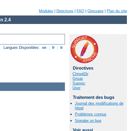
Modules
|
Directives
|
FAQ
|
Glossaire
|
Plan du site
n 2.4
Langues Disponibles:
en
|
fr
|
tr
Directives
ChrootDir
Group
Suexec
User
Traitement des bugs
Journal des modifications de
httpd
Problèmes connus
Signaler un bug
Voir aussi