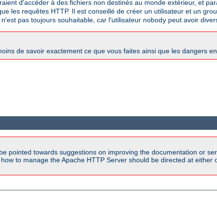
traient d'accéder à des fichiers non destinés au monde extérieur, et paral
e les requêtes HTTP. Il est conseillé de créer un utilisateur et un gro
 n'est pas toujours souhaitable, car l'utilisateur
peut avoir diver
nobody
oins de savoir exactement ce que vous faites ainsi que les dangers e
be pointed towards suggestions on improving the documentation or ser
n how to manage the Apache HTTP Server should be directed at either ou