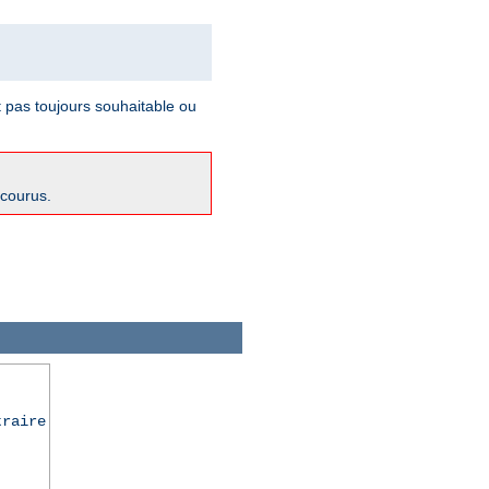
t pas toujours souhaitable ou
ncourus.
traire