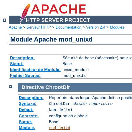
Apache
>
Serveur HTTP
>
Documentation
>
Version 2.4
>
Modules
Module Apache mod_unixd
Description:
Sécurité de base (nécessaire) pour le
Statut:
Base
Identificateur de Module:
unixd_module
Fichier Source:
mod_unixd.c
Directive
ChrootDir
Description:
Répertoire dans lequel Apache doit se posit
Syntaxe:
ChrootDir
chemin-répertoire
Défaut:
Non défini
Contexte:
configuration globale
Statut:
Base
Module:
mod_unixd