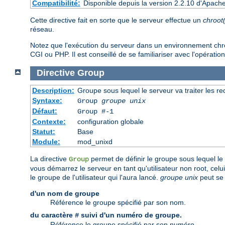
Compatibilité:
Disponible depuis la version 2.2.10 d'Apach
Cette directive fait en sorte que le serveur effectue un
chroot
réseau.
Notez que l'exécution du serveur dans un environnement chroot 
CGI ou PHP. Il est conseillé de se familiariser avec l'opération
Directive
Group
Description:
Groupe sous lequel le serveur va traiter les r
Syntaxe:
Group
groupe unix
Défaut:
Group #-1
Contexte:
configuration globale
Statut:
Base
Module:
mod_unixd
La directive
permet de définir le groupe sous lequel le s
Group
vous démarrez le serveur en tant qu'utilisateur non root, cel
le groupe de l'utilisateur qui l'aura lancé.
groupe unix
peut se 
d'un nom de groupe
Référence le groupe spécifié par son nom.
du caractère
suivi d'un numéro de groupe.
#
Référence le groupe spécifié par son numéro.