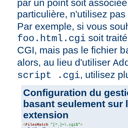
par un point soit associ
particulière, n'utilisez pas
Par exemple, si vous souh
soit trait
foo.html.cgi
CGI, mais pas le fichier
b
alors, au lieu d'utiliser
Ad
, utilisez pl
script .cgi
Configuration du gesti
basant seulement sur l
extension
<
FilesMatch
"[^.]+\.cgi$"
>