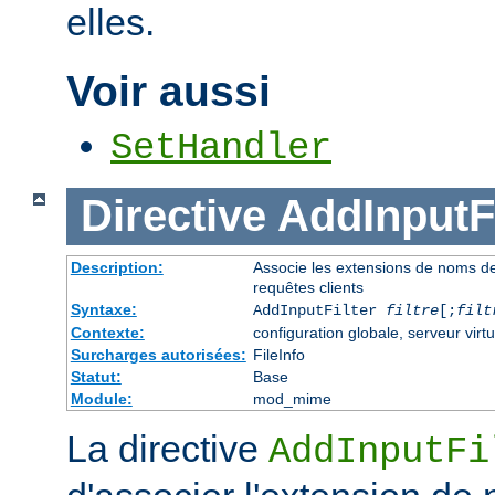
elles.
Voir aussi
SetHandler
Directive
AddInputFi
Description:
Associe les extensions de noms de fi
requêtes clients
Syntaxe:
AddInputFilter
filtre
[;
filt
Contexte:
configuration globale, serveur virtu
Surcharges autorisées:
FileInfo
Statut:
Base
Module:
mod_mime
La directive
AddInputFi