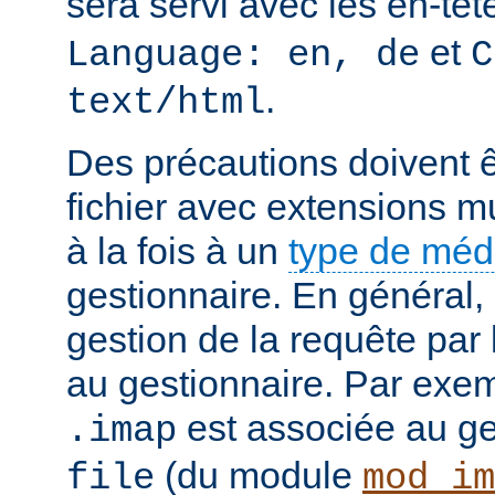
sera servi avec les en-tê
et
Language: en, de
C
.
text/html
Des précautions doivent ê
fichier avec extensions mu
à la fois à un
type de mé
gestionnaire. En général, 
gestion de la requête par
au gestionnaire. Par exemp
est associée au g
.imap
(du module
file
mod_im