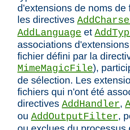
d'extensions de noms de f
les directives
AddCharse
et
AddLanguage
AddTyp
associations d'extensions 
fichier défini par la directi
), parti
MimeMagicFile
de sélection. Les extens
fichiers qui n'ont été ass
directives
,
AddHandler
ou
, 
AddOutputFilter
ou exclues du processus 