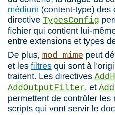
médium
(content-type) des
directive
per
TypesConfig
fichier qui contient lui-mêm
entre extensions et types d
De plus,
peut déf
mod_mime
et les
filtres
qui sont à l'orig
traitent. Les directives
AddH
, et
AddOutputFilter
Add
permettent de contrôler les
scripts qui vont servir le do