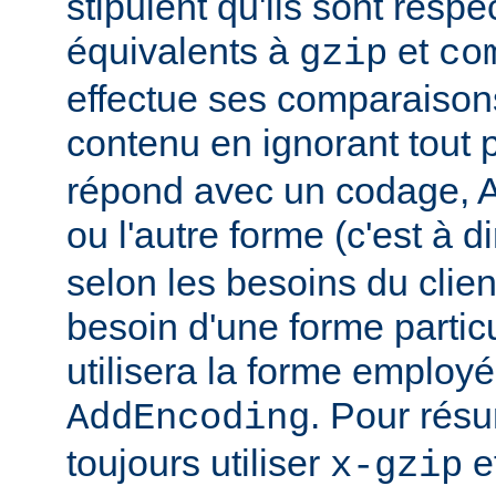
stipulent qu'ils sont resp
équivalents à
et
gzip
co
effectue ses comparaiso
contenu en ignorant tout 
répond avec un codage, Ap
ou l'autre forme (c'est à d
selon les besoins du client
besoin d'une forme partic
utilisera la forme employé
. Pour rés
AddEncoding
toujours utiliser
e
x-gzip