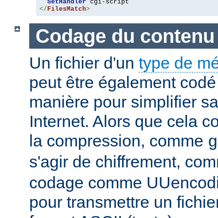
SetHandler
</
FilesMatch
>
Codage du contenu
Un fichier d'un
type de m
peut être également codé 
manière pour simplifier s
Internet. Alors que cela 
la compression, comme
g
s'agir de chiffrement, c
codage comme UUencodin
pour transmettre un fichie