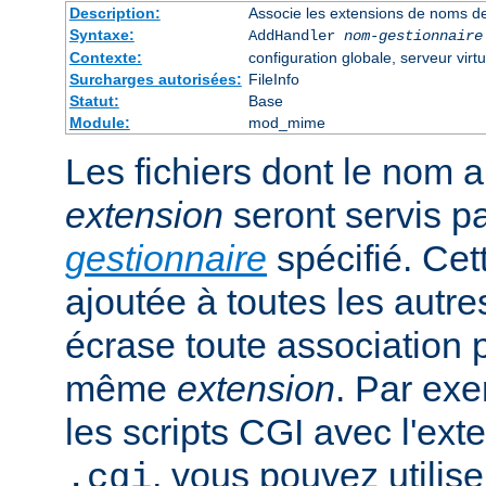
Description:
Associe les extensions de noms de
Syntaxe:
AddHandler
nom-gestionnaire
Contexte:
configuration globale, serveur virtu
Surcharges autorisées:
FileInfo
Statut:
Base
Module:
mod_mime
Les fichiers dont le nom 
extension
seront servis p
gestionnaire
spécifié. Cet
ajoutée à toutes les autre
écrase toute association 
même
extension
. Par exe
les scripts CGI avec l'exte
, vous pouvez utiliser
.cgi