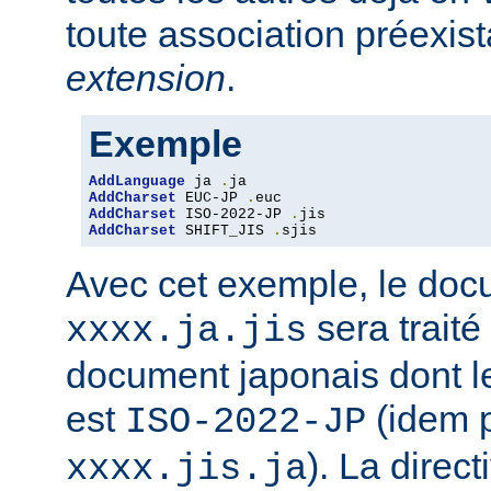
toute association préexis
extension
.
Exemple
AddLanguage
 ja 
.
AddCharset
 EUC-JP 
.
AddCharset
 ISO-2022-JP 
.
AddCharset
 SHIFT_JIS 
.
sjis
Avec cet exemple, le do
sera traité
xxxx.ja.jis
document japonais dont le
est
(idem 
ISO-2022-JP
). La direc
xxxx.jis.ja