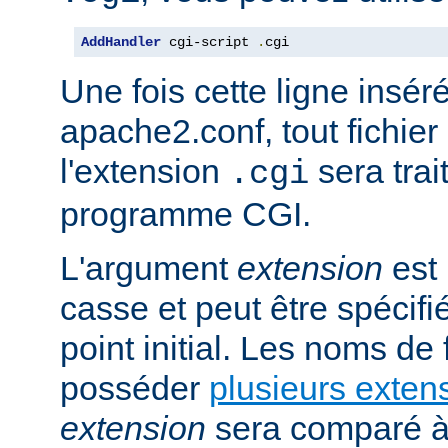
AddHandler
 cgi-script 
.
cgi
Une fois cette ligne insér
apache2.conf, tout fichie
l'extension
sera trai
.cgi
programme CGI.
L'argument
extension
est 
casse et peut être spécifi
point initial. Les noms de
posséder
plusieurs exten
extension
sera comparé à