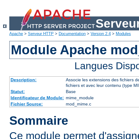
Serveu
Apache
>
Serveur HTTP
>
Documentation
>
Version 2.4
>
Modules
Module Apache mo
Langues Dispo
Description:
Associe les extensions des fichiers 
fichiers et avec leur contenu (type M
Statut:
Base
Identificateur de Module:
mime_module
Fichier Source:
mod_mime.c
Sommaire
Ce module permet d'assig