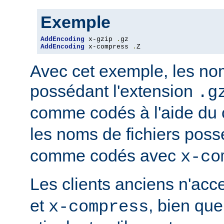
Exemple
AddEncoding
 x-gzip 
.
AddEncoding
 x-compress 
.
Z
Avec cet exemple, les nom
possédant l'extension
.g
comme codés à l'aide du
les noms de fichiers poss
comme codés avec
x-co
Les clients anciens n'ac
et
, bien que
x-compress