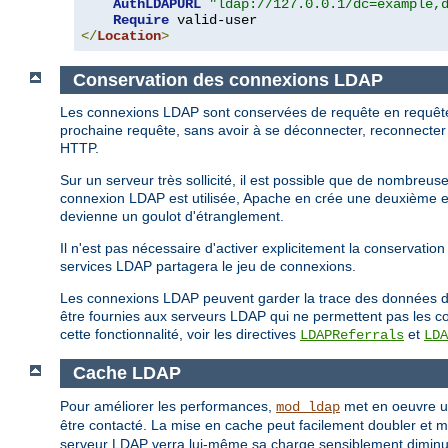
AuthLDAPURL
"ldap://127.0.0.1/dc=example,
Require
</
Location
>
Conservation des connexions LDAP
Les connexions LDAP sont conservées de requête en requête. C
prochaine requête, sans avoir à se déconnecter, reconnecter e
HTTP.
Sur un serveur très sollicité, il est possible que de nombr
connexion LDAP est utilisée, Apache en crée une deuxième en
devienne un goulot d'étranglement.
Il n'est pas nécessaire d'activer explicitement la conservati
services LDAP partagera le jeu de connexions.
Les connexions LDAP peuvent garder la trace des données d'id
être fournies aux serveurs LDAP qui ne permettent pas les co
cette fonctionnalité, voir les directives
et
LDAPReferrals
LDA
Cache LDAP
Pour améliorer les performances,
met en oeuvre un
mod_ldap
être contacté. La mise en cache peut facilement doubler et m
serveur LDAP verra lui-même sa charge sensiblement dimin