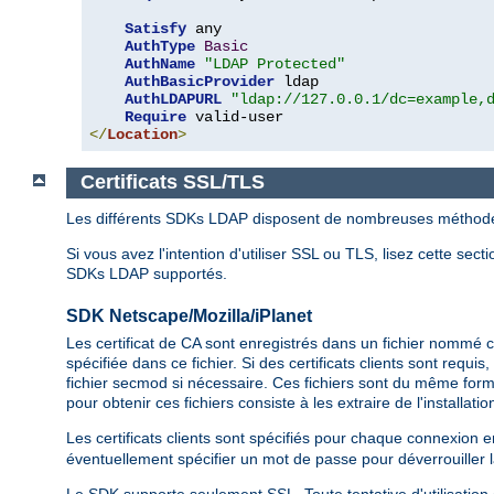
Satisfy
 any

AuthType
Basic
AuthName
"LDAP Protected"
AuthBasicProvider
 ldap

AuthLDAPURL
"ldap://127.0.0.1/dc=example,
Require
</
Location
>
Certificats SSL/TLS
Les différents SDKs LDAP disposent de nombreuses méthodes pou
Si vous avez l'intention d'utiliser SSL ou TLS, lisez cette s
SDKs LDAP supportés.
SDK Netscape/Mozilla/iPlanet
Les certificat de CA sont enregistrés dans un fichier nommé 
spécifiée dans ce fichier. Si des certificats clients sont requi
fichier secmod si nécessaire. Ces fichiers sont du même form
pour obtenir ces fichiers consiste à les extraire de l'installati
Les certificats clients sont spécifiés pour chaque connexion en
éventuellement spécifier un mot de passe pour déverrouiller la 