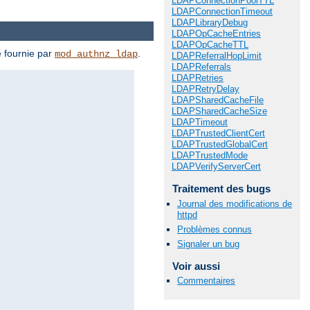
LDAPConnectionPoolTTL
LDAPConnectionTimeout
LDAPLibraryDebug
LDAPOpCacheEntries
LDAPOpCacheTTL
e fournie par
.
mod_authnz_ldap
LDAPReferralHopLimit
LDAPReferrals
LDAPRetries
LDAPRetryDelay
LDAPSharedCacheFile
LDAPSharedCacheSize
LDAPTimeout
LDAPTrustedClientCert
LDAPTrustedGlobalCert
LDAPTrustedMode
LDAPVerifyServerCert
Traitement des bugs
Journal des modifications de
httpd
Problèmes connus
Signaler un bug
Voir aussi
Commentaires