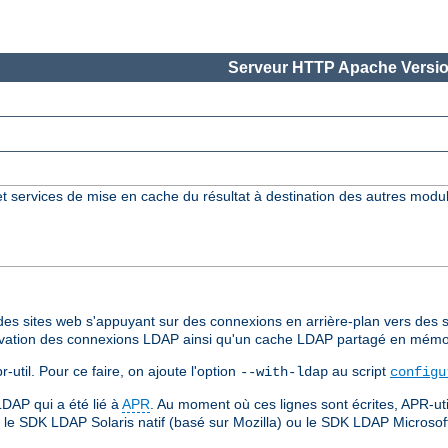
Serveur HTTP Apache Versio
 services de mise en cache du résultat à destination des autres mod
es sites web s'appuyant sur des connexions en arrière-plan vers des s
ervation des connexions LDAP ainsi qu'un cache LDAP partagé en mémo
util. Pour ce faire, on ajoute l'option
au script
--with-ldap
configu
DAP qui a été lié à
APR
. Au moment où ces lignes sont écrites, APR-ut
, le SDK LDAP Solaris natif (basé sur Mozilla) ou le SDK LDAP Microsoft 