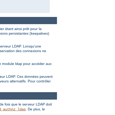
r étant ainsi prêt pour la
xions persistantes (keepalives)
 serveur LDAP. Lorsqu'une
nservation des connexions ne
 le module ldap pour accéder aux
serveur LDAP. Ces données peuvent
urs alternatifs. Pour contrôler
e fois que le serveur LDAP doit
. De plus, le
d_authnz_ldap