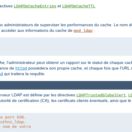
rectives
et
.
LDAPOpCacheEntries
LDAPOpCacheTTL
x administrateurs de superviser les performances du cache. Le nom du
our accéder aux informations du cache de
:
mod_ldap
, l'administrateur peut obtenir un rapport sur le statut de chaque cac
he
tance de
possèdera son propre cache, et chaque fois que l'URL s
httpd
qui traitera la requête.
pd
rveur LDAP est définie par les directives
,
LDAPTrustedGlobalCert
L
torité de certification (CA), les certificats clients éventuels, ainsi que l
le port 636.
authnz_ldap.
e nom de votre