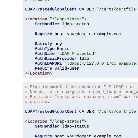
LDAPTrustedGlobalCert
 CA_DER 
"/certs/certfile
<
Location
"/ldap-status"
>
SetHandler
 ldap-status

Require
 host yourdomain
.
example
.
com

Satisfy
 any

AuthType
Basic
AuthName
"LDAP Protected"
AuthBasicProvider
 ldap

AuthLDAPURL
"ldaps://127.0.0.1/dc=example
Require
</
Location
>
# Etablissement d'une connexion TLS LDAP sur 
# Nécessite le chargement de mod_ldap et mod_
# Remplacez "votre-domaine.example.com" par l
# domaine.
LDAPTrustedGlobalCert
 CA_DER 
"/certs/certfile
<
Location
"/ldap-status"
>
SetHandler
 ldap-status

Require
 host yourdomain
.
example
.
com
