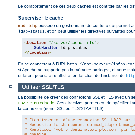
Le comportement de ces deux caches est contrôlé par les di
Superviser le cache
possède un gestionnaire de contenu qui permet au
mod_ldap
, et on peut utiliser les directives suivantes p
ldap-status
<
Location
"/server/cache-info"
>
SetHandler
</
Location
>
En se connectant à l'URL
http://nom-serveur/infos-cac
si Apache ne supporte pas la mémoire partagée, chaque ins
différent pourra être affiché, en fonction de l'instance de
htt
Utiliser SSL/TLS
La possibilité de créer des connexions SSL et TLS avec un se
. Ces directives permettent de spécifier l'au
LDAPTrustedMode
la connexion (none, SSL ou TLS/STARTTLS).
# Etablissement d'une connexion SSL LDAP sur 
# Nécessite le chargement de mod_ldap et mod_
# Remplacez "votre-domaine.example.com" par l
# domaine.