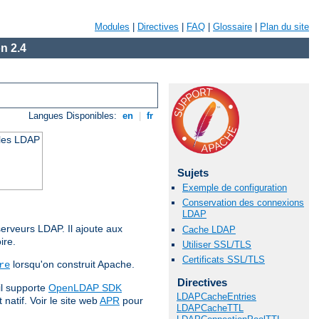
Modules
|
Directives
|
FAQ
|
Glossaire
|
Plan du site
n 2.4
Langues Disponibles:
en
|
fr
ules LDAP
Sujets
Exemple de configuration
Conservation des connexions
LDAP
erveurs LDAP. Il ajoute aux
Cache LDAP
ire.
Utiliser SSL/TLS
Certificats SSL/TLS
lorsqu'on construit Apache.
re
Directives
il supporte
OpenLDAP SDK
LDAPCacheEntries
natif. Voir le site web
APR
pour
LDAPCacheTTL