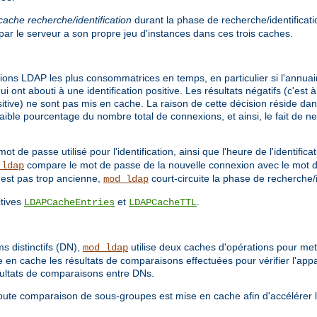
cache recherche/identification
durant la phase de recherche/identificat
r le serveur a son propre jeu d'instances dans ces trois caches.
tions LDAP les plus consommatrices en temps, en particulier si l'annuai
 ont abouti à une identification positive. Les résultats négatifs (c'est
sitive) ne sont pas mis en cache. La raison de cette décision réside dan
faible pourcentage du nombre total de connexions, et ainsi, le fait de 
mot de passe utilisé pour l'identification, ainsi que l'heure de l'identifi
compare le mot de passe de la nouvelle connexion avec le mot d
_ldap
'est pas trop ancienne,
court-circuite la phase de recherche/i
mod_ldap
ctives
et
.
LDAPCacheEntries
LDAPCacheTTL
s distinctifs (DN),
utilise deux caches d'opérations pour met
mod_ldap
en cache les résultats de comparaisons effectuées pour vérifier l'ap
ultats de comparaisons entre DNs.
 toute comparaison de sous-groupes est mise en cache afin d'accélére