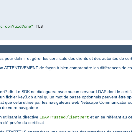
dc=com?uid?one"
 TLS

r définir et gérer les certificats des clients et des autorités de certi
ection ATTENTIVEMENT de façon à bien comprendre les différences de conf
cert7.db. Le SDK ne dialoguera avec aucun serveur LDAP dont le certifi
s, un fichier key3.db ainsi qu'un mot de passe optionnels peuvent être sp
at que celui utilisé par les navigateurs web Netscape Communicator ou
on de votre navigateur.
 utilisant la directive
et en se référant au ce
LDAPTrustedClientCert
clé privée du certificat.