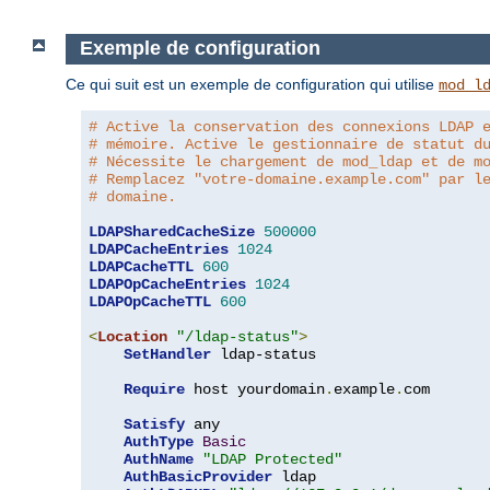
Exemple de configuration
Ce qui suit est un exemple de configuration qui utilise
mod_l
# Active la conservation des connexions LDAP 
# mémoire. Active le gestionnaire de statut d
# Nécessite le chargement de mod_ldap et de m
# Remplacez "votre-domaine.example.com" par l
# domaine.
LDAPSharedCacheSize
500000
LDAPCacheEntries
1024
LDAPCacheTTL
600
LDAPOpCacheEntries
1024
LDAPOpCacheTTL
600
<
Location
"/ldap-status"
>
SetHandler
 ldap-status

Require
 host yourdomain
.
example
.
com

Satisfy
 any

AuthType
Basic
AuthName
"LDAP Protected"
AuthBasicProvider
 ldap
