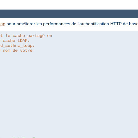
pour améliorer les performances de l'authentification HTTP de bas
dap
et le cache partagé en
u cache LDAP.
od_authnz_ldap.
e nom de votre