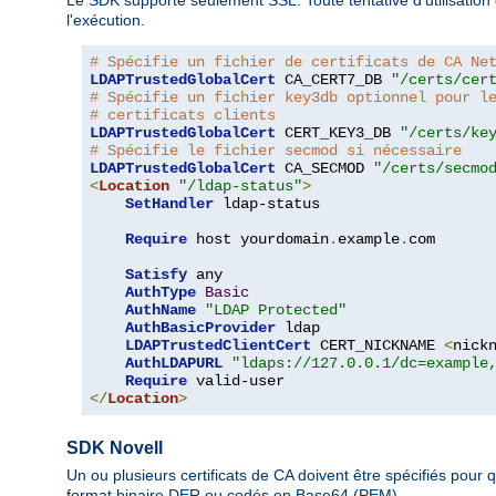
Le SDK supporte seulement SSL. Toute tentative d'utilisatio
l'exécution.
# Spécifie un fichier de certificats de CA Ne
LDAPTrustedGlobalCert
 CA_CERT7_DB 
"/certs/cer
# Spécifie un fichier key3db optionnel pour l
# certificats clients
LDAPTrustedGlobalCert
 CERT_KEY3_DB 
"/certs/ke
# Spécifie le fichier secmod si nécessaire
LDAPTrustedGlobalCert
 CA_SECMOD 
"/certs/secmo
<
Location
"/ldap-status"
>
SetHandler
 ldap-status

Require
 host yourdomain
.
example
.
com

Satisfy
 any

AuthType
Basic
AuthName
"LDAP Protected"
AuthBasicProvider
 ldap

LDAPTrustedClientCert
 CERT_NICKNAME 
<
nick
AuthLDAPURL
"ldaps://127.0.0.1/dc=example
Require
</
Location
>
SDK Novell
Un ou plusieurs certificats de CA doivent être spécifiés pour 
format binaire DER ou codés en Base64 (PEM).