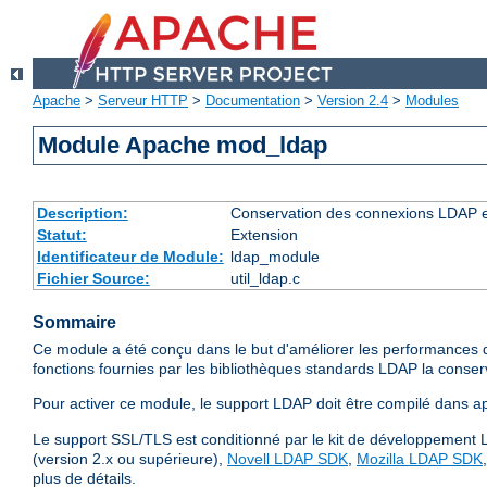
Apache
>
Serveur HTTP
>
Documentation
>
Version 2.4
>
Modules
Module Apache mod_ldap
Description:
Conservation des connexions LDAP et
Statut:
Extension
Identificateur de Module:
ldap_module
Fichier Source:
util_ldap.c
Sommaire
Ce module a été conçu dans le but d'améliorer les performances d
fonctions fournies par les bibliothèques standards LDAP la cons
Pour activer ce module, le support LDAP doit être compilé dans apr-
Le support SSL/TLS est conditionné par le kit de développement L
(version 2.x ou supérieure),
Novell LDAP SDK
,
Mozilla LDAP SDK
plus de détails.