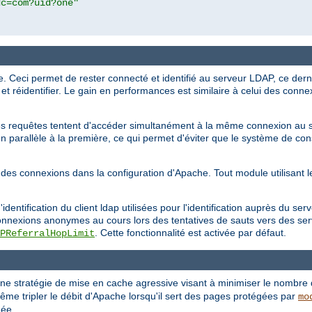
dc=com?uid?one"
eci permet de rester connecté et identifié au serveur LDAP, ce dernie
t réidentifier. Le gain en performances est similaire à celui des conne
euses requêtes tentent d'accéder simultanément à la même connexion au
 parallèle à la première, ce qui permet d'éviter que le système de co
on des connexions dans la configuration d'Apache. Tout module utilisant
entification du client ldap utilisées pour l'identification auprès du 
nnexions anonymes au cours lors des tentatives de sauts vers des serve
. Cette fonctionnalité est activée par défaut.
PReferralHopLimit
e stratégie de mise en cache agressive visant à minimiser le nombre d
ême tripler le débit d'Apache lorsqu'il sert des pages protégées par
mo
uée.