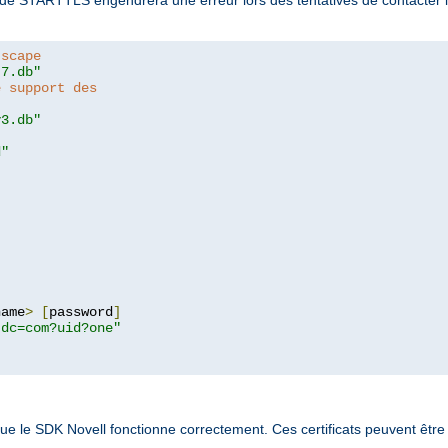
n de STARTTLS engendrera une erreur lors des tentatives de contacter
tscape
t7.db"
e support des
y3.db"
d"
name
>
[
password
]
,dc=com?uid?one"
que le SDK Novell fonctionne correctement. Ces certificats peuvent être