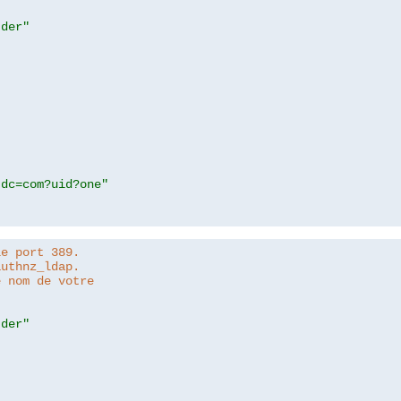
.der"
,dc=com?uid?one"
le port 389.
authnz_ldap.
e nom de votre
.der"