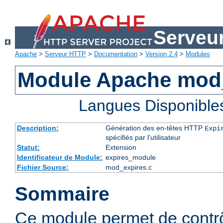
Serveu
Apache
>
Serveur HTTP
>
Documentation
>
Version 2.4
>
Modules
Module Apache mod
Langues Disponible
Description:
Génération des en-têtes HTTP
Expi
spécifiés par l'utilisateur
Statut:
Extension
Identificateur de Module:
expires_module
Fichier Source:
mod_expires.c
Sommaire
Ce module permet de contrôl