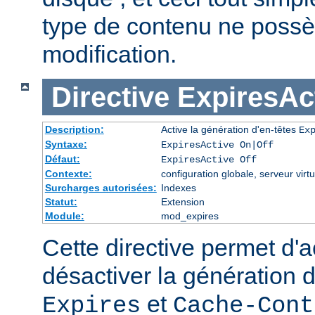
type de contenu ne possè
modification.
Directive
ExpiresAc
Description:
Active la génération d'en-têtes
Ex
Syntaxe:
ExpiresActive On|Off
Défaut:
ExpiresActive Off
Contexte:
configuration globale, serveur virtu
Surcharges autorisées:
Indexes
Statut:
Extension
Module:
mod_expires
Cette directive permet d'a
désactiver la génération 
et
Expires
Cache-Cont