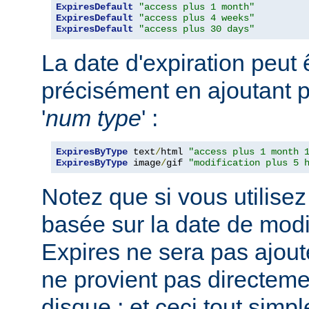
ExpiresDefault
"access plus 1 month"
ExpiresDefault
"access plus 4 weeks"
ExpiresDefault
"access plus 30 days"
La date d'expiration peut 
précisément en ajoutant p
'
num
type
' :
ExpiresByType
 text
/
html 
"access plus 1 month 
ExpiresByType
 image
/
gif 
"modification plus 5 
Notez que si vous utilisez
basée sur la date de modif
Expires ne sera pas ajout
ne provient pas directemen
disque ; et ceci tout sim