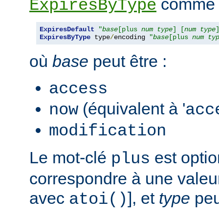
comme s
ExpiresByType
ExpiresDefault
"
base
[plus 
num
type
] [
num
type
ExpiresByType
 type
/
encoding 
"
base
[plus 
num
ty
où
base
peut être :
access
(équivalent à '
now
acc
modification
Le mot-clé
est opti
plus
correspondre à une valeur
avec
], et
type
peut
atoi()